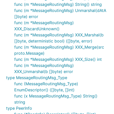
func (m *MessageRoutingMsg) String() string
func (m *MessageRoutingMsg) Unmarshal(dAtA
[]byte) error
func (m *MessageRoutingMsg)
XXX_DiscardUnknown()
func (m *MessageRoutingMsg) XXX_Marshal(b
[]byte, deterministic bool) ([]byte, error)
func (m *MessageRoutingMsg) XXX_Merge(src
proto.Message)
func (m *MessageRoutingMsg) XXX_Size() int
func (m *MessageRoutingMsg)
XXX_Unmarshal(b []byte) error
type MessageRoutingMsg_Type
func (MessageRoutingMsg_Type)
EnumDescriptor() ([]byte, []int)
func (x MessageRoutingMsg_Type) String()
string
type PeerInfo