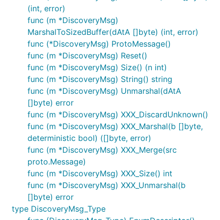
(int, error)
func (m *DiscoveryMsg)
MarshalToSizedBuffer(dAtA []byte) (int, error)
func (*DiscoveryMsg) ProtoMessage()
func (m *DiscoveryMsg) Reset()
func (m *DiscoveryMsg) Size() (n int)
func (m *DiscoveryMsg) String() string
func (m *DiscoveryMsg) Unmarshal(dAtA
[]byte) error
func (m *DiscoveryMsg) XXX_DiscardUnknown()
func (m *DiscoveryMsg) XXX_Marshal(b []byte,
deterministic bool) ([]byte, error)
func (m *DiscoveryMsg) XXX_Merge(src
proto.Message)
func (m *DiscoveryMsg) XXX_Size() int
func (m *DiscoveryMsg) XXX_Unmarshal(b
[]byte) error
type DiscoveryMsg_Type