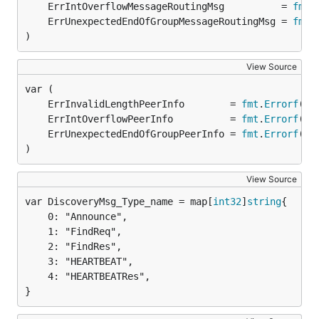
	ErrIntOverflowMessageRoutingMsg          = 
fmt
.
	ErrUnexpectedEndOfGroupMessageRoutingMsg = 
fmt
.
)
View Source
	ErrInvalidLengthPeerInfo        = 
fmt
.
Errorf
	ErrIntOverflowPeerInfo          = 
fmt
.
Errorf
	ErrUnexpectedEndOfGroupPeerInfo = 
fmt
.
Errorf
)
View Source
var DiscoveryMsg_Type_name = map[
int32
]
string
	0: "Announce",

	1: "FindReq",

	2: "FindRes",

	3: "HEARTBEAT",

	4: "HEARTBEATRes",

}