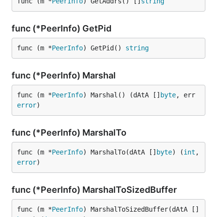
func (m *
PeerInfo
) GetAddrs() []
string
func (*PeerInfo) GetPid
func (m *
PeerInfo
) GetPid() 
string
func (*PeerInfo) Marshal
func (m *
PeerInfo
) Marshal() (dAtA []
byte
, err 
error
)
func (*PeerInfo) MarshalTo
func (m *
PeerInfo
) MarshalTo(dAtA []
byte
) (
int
, 
error
)
func (*PeerInfo) MarshalToSizedBuffer
func (m *
PeerInfo
) MarshalToSizedBuffer(dAtA []