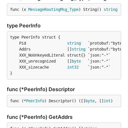
func (x 
MessageRoutingMsg_Type
) String() 
string
type PeerInfo
	Pid                  
string
	Addrs                []
string
	XXX_unrecognized     []
byte
	XXX_sizecache        
int32
}
func (*PeerInfo) Descriptor
func (*
PeerInfo
) Descriptor() ([]
byte
, []
int
)
func (*PeerInfo) GetAddrs