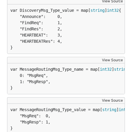
View Source
var DiscoveryMsg_Type_value = map[
string
]
int32
	"Announce":     0,

	"FindReq":      1,

	"FindRes":      2,

	"HEARTBEAT":    3,

	"HEARTBEATRes": 4,

}
View Source
var MessageRoutingMsg_Type_name = map[
int32
]
string
	0: "MsgReq",

	1: "MsgResp",

}
View Source
var MessageRoutingMsg_Type_value = map[
string
]
int32
	"MsgReq":  0,

	"MsgResp": 1,

}