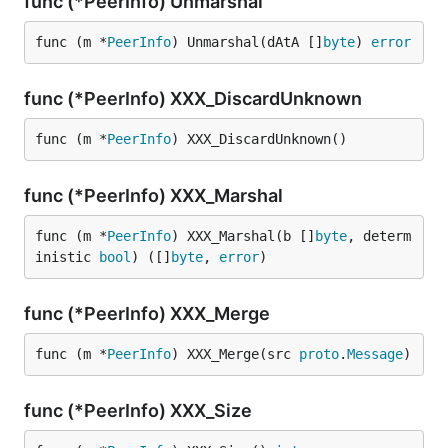
func (*PeerInfo) Unmarshal
func (m *
PeerInfo
) Unmarshal(dAtA []
byte
) 
error
func (*PeerInfo) XXX_DiscardUnknown
func (m *
PeerInfo
) XXX_DiscardUnknown()
func (*PeerInfo) XXX_Marshal
func (m *
PeerInfo
) XXX_Marshal(b []
byte
, determ
inistic 
bool
) ([]
byte
, 
error
)
func (*PeerInfo) XXX_Merge
func (m *
PeerInfo
) XXX_Merge(src 
proto
.
Message
)
func (*PeerInfo) XXX_Size