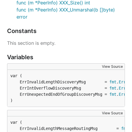
func (m *PeerInfo) XXX_Size() int
func (m *PeerInfo) XXX_Unmarshal(b []byte)
error
Constants
This section is empty.
Variables
View Source
	ErrInvalidLengthDiscoveryMsg        = 
fmt
.
Error
	ErrIntOverflowDiscoveryMsg          = 
fmt
.
Error
	ErrUnexpectedEndOfGroupDiscoveryMsg = 
fmt
.
Error
)
View Source
	ErrInvalidLengthMessageRoutingMsg        = 
fmt
.