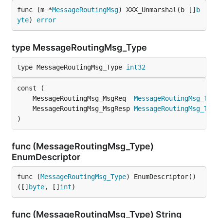
func (m *
MessageRoutingMsg
) XXX_Unmarshal(b []
b
yte
) 
error
type MessageRoutingMsg_Type
type MessageRoutingMsg_Type 
int32
	MessageRoutingMsg_MsgReq  
MessageRoutingMsg_Typ
	MessageRoutingMsg_MsgResp 
MessageRoutingMsg_Typ
)
func (MessageRoutingMsg_Type)
EnumDescriptor
func (
MessageRoutingMsg_Type
) EnumDescriptor() 
([]
byte
, []
int
)
func (MessageRoutingMsg_Type) String