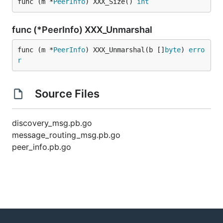
func (m *
PeerInfo
) XXX_Size() 
int
func (*PeerInfo) XXX_Unmarshal
func (m *
PeerInfo
) XXX_Unmarshal(b []
byte
) 
erro
r
Source Files
discovery_msg.pb.go
message_routing_msg.pb.go
peer_info.pb.go