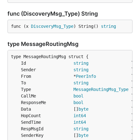
func (DiscoveryMsg_Type) String
func (x 
DiscoveryMsg_Type
) String() 
string
type MessageRoutingMsg
	Id                   
string
	Sender               
string
	From                 *
PeerInfo
	To                   
string
	Type                 
MessageRoutingMsg_Type
	CallMe               
bool
	ResponseMe           
bool
	Data                 []
byte
	HopCount             
int64
	SendTime             
int64
	RespMsgId            
string
	SenderKey            []
byte