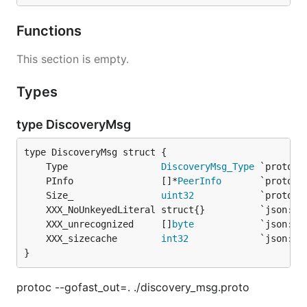
Functions
This section is empty.
Types
type DiscoveryMsg
	Type                 
DiscoveryMsg_Type
	PInfo                []*
PeerInfo
	Size_                
uint32
	XXX_unrecognized     []
byte
	XXX_sizecache        
int32
}
protoc --gofast_out=. ./discovery_msg.proto