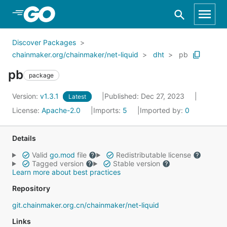
Skip to Main Content
Discover Packages
chainmaker.org/chainmaker/net-liquid
dht
pb
pb
package
Version:
v1.3.1
Published: Dec 27, 2023
Latest
License:
Apache-2.0
Imports:
5
Imported by:
0
Details
Valid
go.mod
file
Redistributable license
Tagged version
Stable version
Learn more about best practices
Repository
git.chainmaker.org.cn/chainmaker/net-liquid
Links