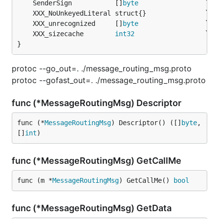
	SenderSign           []
byte
	XXX_unrecognized     []
byte
	XXX_sizecache        
int32
}
protoc --go_out=. ./message_routing_msg.proto
protoc --gofast_out=. ./message_routing_msg.proto
func (*MessageRoutingMsg) Descriptor
func (*
MessageRoutingMsg
) Descriptor() ([]
byte
, 
[]
int
)
func (*MessageRoutingMsg) GetCallMe
func (m *
MessageRoutingMsg
) GetCallMe() 
bool
func (*MessageRoutingMsg) GetData