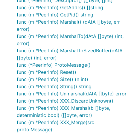
func (*PeerInfo) Descriptor() ([]byte, []int)
func (m *PeerInfo) GetAddrs() []string
func (m *PeerInfo) GetPid() string
func (m *PeerInfo) Marshal() (dAtA []byte, err
error)
func (m *PeerInfo) MarshalTo(dAtA []byte) (int,
error)
func (m *PeerInfo) MarshalToSizedBuffer(dAtA
[]byte) (int, error)
func (*PeerInfo) ProtoMessage()
func (m *PeerInfo) Reset()
func (m *PeerInfo) Size() (n int)
func (m *PeerInfo) String() string
func (m *PeerInfo) Unmarshal(dAtA []byte) error
func (m *PeerInfo) XXX_DiscardUnknown()
func (m *PeerInfo) XXX_Marshal(b []byte,
deterministic bool) ([]byte, error)
func (m *PeerInfo) XXX_Merge(src
proto.Message)