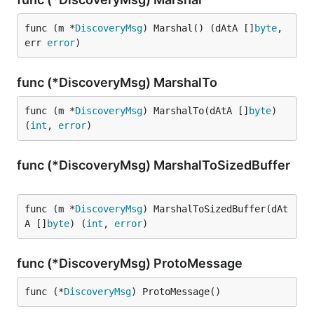
func (m *
DiscoveryMsg
) Marshal() (dAtA []
byte
, 
err 
error
)
func (*DiscoveryMsg) MarshalTo
func (m *
DiscoveryMsg
) MarshalTo(dAtA []
byte
) 
(
int
, 
error
)
func (*DiscoveryMsg) MarshalToSizedBuffer
func (m *
DiscoveryMsg
) MarshalToSizedBuffer(dAt
A []
byte
) (
int
, 
error
)
func (*DiscoveryMsg) ProtoMessage
func (*
DiscoveryMsg
) ProtoMessage()