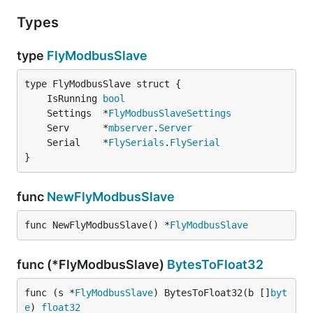
Types
type
FlyModbusSlave
	IsRunning 
bool
	Settings  *
FlyModbusSlaveSettings
	Serv      *
mbserver
.
Server
	Serial    *
FlySerials
.
FlySerial
}
func
NewFlyModbusSlave
func NewFlyModbusSlave() *
FlyModbusSlave
func (*FlyModbusSlave)
BytesToFloat32
func (s *
FlyModbusSlave
) BytesToFloat32(b []
byt
e
) 
float32