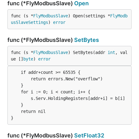
func (*FlyModbusSlave)
Open
func (s *
FlyModbusSlave
) Open(settings *
FlyModb
usSlaveSettings
) 
error
func (*FlyModbusSlave)
SetBytes
func (s *
FlyModbusSlave
) SetBytes(addr 
int
, val
ue []
byte
) 
error
	if addr+count >= 65535 {

		return errors.New("overflow")

	}

	for i := 0; i < count; i++ {

		s.Serv.HoldingRegisters[addr+i] = b[i]

	}

	return nil

func (*FlyModbusSlave)
SetFloat32