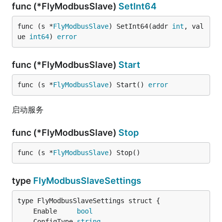
func (*FlyModbusSlave)
SetInt64
func (s *
FlyModbusSlave
) SetInt64(addr 
int
, val
ue 
int64
) 
error
func (*FlyModbusSlave)
Start
func (s *
FlyModbusSlave
) Start() 
error
启动服务
func (*FlyModbusSlave)
Stop
func (s *
FlyModbusSlave
) Stop()
type
FlyModbusSlaveSettings
	Enable     
bool
	ConfigType 
string