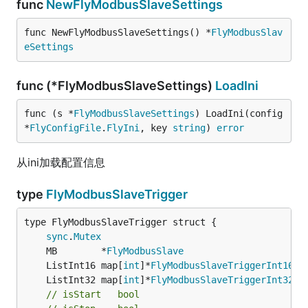
func
NewFlyModbusSlaveSettings
func NewFlyModbusSlaveSettings() *
FlyModbusSlav
eSettings
func (*FlyModbusSlaveSettings)
LoadIni
func (s *
FlyModbusSlaveSettings
) LoadIni(config 
*
FlyConfigFile
.
FlyIni
, key 
string
) 
error
从ini加载配置信息
type
FlyModbusSlaveTrigger
sync
.
Mutex
	MB        *
FlyModbusSlave
	ListInt16 map[
int
]*
FlyModbusSlaveTriggerInt16
	ListInt32 map[
int
]*
FlyModbusSlaveTriggerInt32
// isStart   bool