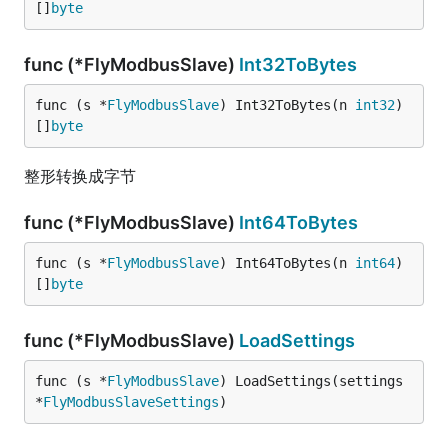
[]
byte
func (*FlyModbusSlave)
Int32ToBytes
func (s *
FlyModbusSlave
) Int32ToBytes(n 
int32
) 
[]
byte
整形转换成字节
func (*FlyModbusSlave)
Int64ToBytes
func (s *
FlyModbusSlave
) Int64ToBytes(n 
int64
) 
[]
byte
func (*FlyModbusSlave)
LoadSettings
func (s *
FlyModbusSlave
) LoadSettings(settings 
*
FlyModbusSlaveSettings
)