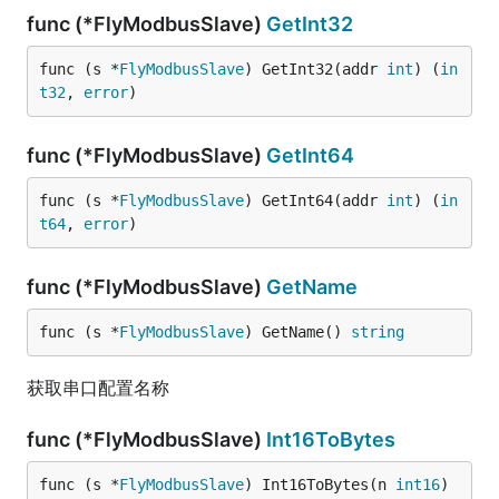
func (*FlyModbusSlave)
GetInt32
func (s *
FlyModbusSlave
) GetInt32(addr 
int
) (
in
t32
, 
error
)
func (*FlyModbusSlave)
GetInt64
func (s *
FlyModbusSlave
) GetInt64(addr 
int
) (
in
t64
, 
error
)
func (*FlyModbusSlave)
GetName
func (s *
FlyModbusSlave
) GetName() 
string
获取串口配置名称
func (*FlyModbusSlave)
Int16ToBytes
func (s *
FlyModbusSlave
) Int16ToBytes(n 
int16
) 