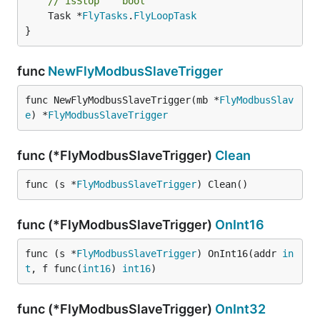
// isStop    bool
	Task *
FlyTasks
.
FlyLoopTask
}
func
NewFlyModbusSlaveTrigger
func NewFlyModbusSlaveTrigger(mb *
FlyModbusSlav
e
) *
FlyModbusSlaveTrigger
func (*FlyModbusSlaveTrigger)
Clean
func (s *
FlyModbusSlaveTrigger
) Clean()
func (*FlyModbusSlaveTrigger)
OnInt16
func (s *
FlyModbusSlaveTrigger
) OnInt16(addr 
in
t
, f func(
int16
) 
int16
)
func (*FlyModbusSlaveTrigger)
OnInt32