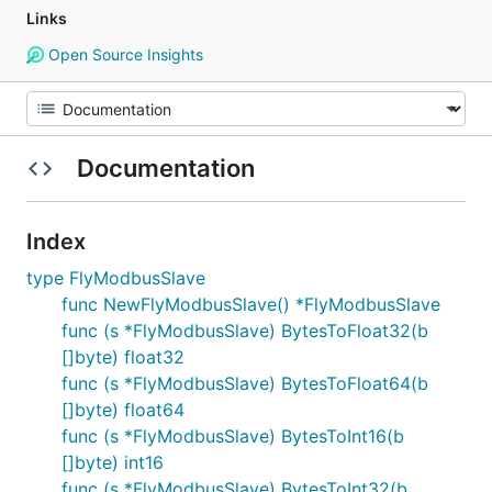
Links
Open Source Insights
Documentation
Index
type FlyModbusSlave
func NewFlyModbusSlave() *FlyModbusSlave
func (s *FlyModbusSlave) BytesToFloat32(b
[]byte) float32
func (s *FlyModbusSlave) BytesToFloat64(b
[]byte) float64
func (s *FlyModbusSlave) BytesToInt16(b
[]byte) int16
func (s *FlyModbusSlave) BytesToInt32(b