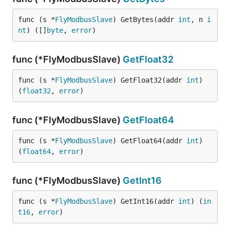
func (s *
FlyModbusSlave
) GetBytes(addr 
int
, n 
i
nt
) ([]
byte
, 
error
)
func (*FlyModbusSlave)
GetFloat32
func (s *
FlyModbusSlave
) GetFloat32(addr 
int
) 
(
float32
, 
error
)
func (*FlyModbusSlave)
GetFloat64
func (s *
FlyModbusSlave
) GetFloat64(addr 
int
) 
(
float64
, 
error
)
func (*FlyModbusSlave)
GetInt16
func (s *
FlyModbusSlave
) GetInt16(addr 
int
) (
in
t16
, 
error
)