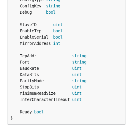
	ConfigKey  
string
	Debug      
bool
	SlaveID       
uint
	EnableTcp     
bool
	EnableSerial  
bool
	MirrorAddress 
int
	TcpAddr               
string
	Port                  
string
	BaudRate              
uint
	DataBits              
uint
	ParityMode            
string
	StopBits              
uint
	MinimumReadSize       
uint
	InterCharacterTimeout 
uint
	Ready 
bool
}