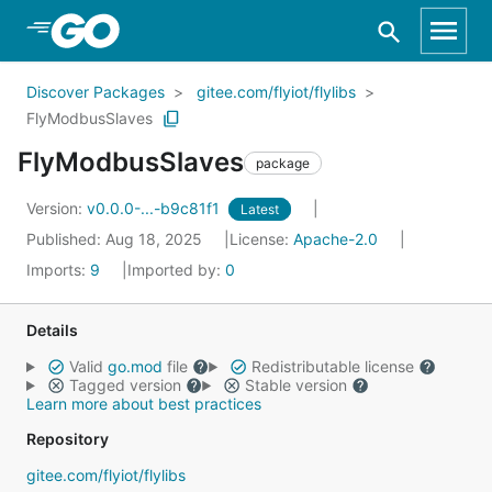
Skip to Main Content
Discover Packages
gitee.com/flyiot/flylibs
FlyModbusSlaves
FlyModbusSlaves
package
Version:
v0.0.0-...-b9c81f1
Latest
Published: Aug 18, 2025
License:
Apache-2.0
Imports:
9
Imported by:
0
Details
Valid
go.mod
file
Redistributable license
Tagged version
Stable version
Learn more about best practices
Repository
gitee.com/flyiot/flylibs