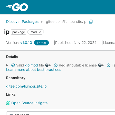
Skip to Main Content
Discover Packages
gitee.com/liumou_site/ip
ip
package
module
Version:
v1.0.10
Published: Nov 22, 2024
Licens
Latest
Details
Valid
go.mod
file
Redistributable license
Ta
Learn more about best practices
Repository
gitee.com/liumou_site/ip
Links
Open Source Insights