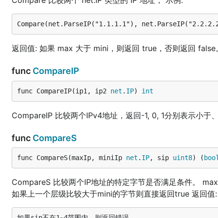
Compare 比较两个 net.IP 类型的 IP 地址， 示例:
	// 参数:

	//   ipAddress: 基础IP地址

	//   indexList: 需要生成索引的列表

	// 返回值:

	//   ([]string): 生成的IP索引列表

返回值: 如果 max 大于 mini，则返回 true，否则返回 fals
	//   (error): 错误信息，如果生成失败

	ipList, err := ip.GenerateIndex(net.ParseIP("192.168.1.11"), []int{1, 2, 9, 123, 255})

	if err != nil {

func
CompareIP
		logger.Error(err)

		return

func CompareIP(ip1, ip2 
net
.
IP
) 
int
	}

	// Sort 对IP列表进行排序

CompareIP 比较两个IPv4地址，返回-1, 0, 1分别表示
	// 参数:

	//   ipList: IP地址列表

func
CompareS
	// 返回值:

	//   ([]string): 排序后的IP地址列表

func CompareS(maxIp, miniIp 
net
.
IP
, sip 
uint8
) (
boo
	//   (error): 错误信息，如果排序失败

	sort, err := ip.Sort(ipList)

	if err != nil {

CompareS 比较两个IP地址的特定字节是否满足条件。 max: 
		logger.Error(err)

如果上一个层级比较大于mini的字节则直接返回true 返回值: 
		return

	}
