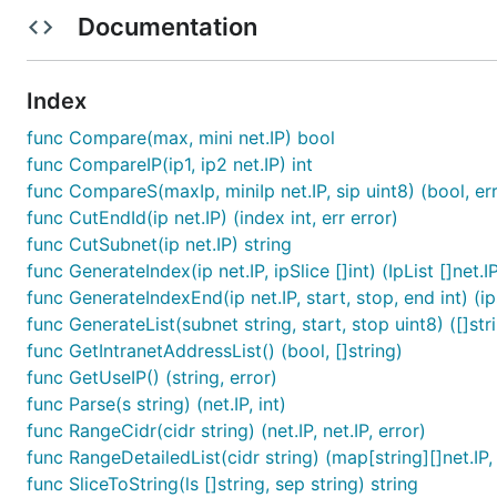
Documentation
IP对比
Index
package main

func Compare(max, mini net.IP) bool
import (

func CompareIP(ip1, ip2 net.IP) int
	"fmt"

func CompareS(maxIp, miniIp net.IP, sip uint8) (bool, er
	"gitee.com/liumou_site/ip"

func CutEndId(ip net.IP) (index int, err error)
	"gitee.com/liumou_site/logger"

	"net"

func CutSubnet(ip net.IP) string
)

func GenerateIndex(ip net.IP, ipSlice []int) (IpList []net.IP
func GenerateIndexEnd(ip net.IP, start, stop, end int) (ips
// main函数是程序的入口点。

func GenerateList(subnet string, start, stop uint8) ([]stri
func main() {

	// 使用RangeDetailedList函数获取IP地址范围的详细列表。

func GetIntranetAddressList() (bool, []string)
	// 这里使用了一个CIDR表示的IP地址范围：192.168.1.11/24。

func GetUseIP() (string, error)
	_, ips, err := ip.RangeDetailedList("192.168.1.11/24")

func Parse(s string) (net.IP, int)
	if err != nil {

		// 如果发生错误，记录错误信息并返回。

func RangeCidr(cidr string) (net.IP, net.IP, error)
		logger.Error(err)

func RangeDetailedList(cidr string) (map[string][]net.IP, 
		return

func SliceToString(ls []string, sep string) string
	}
