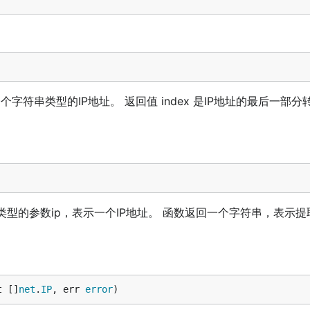
 是一个字符串类型的IP地址。 返回值 index 是IP地址的最后一部
 run .\main.go

.168.1.22 192.168.1.23 192.168.1.24 192.168.1.25 192.168
 <= 192.168.1.112

1 > 192.168.1.112

 > 192.168.1.112

IPV4

t.IP类型的参数ip，表示一个IP地址。 函数返回一个字符串，表示
 get -u gitee.com/liumou_site/ip

0.3

 run .\main.go                  

列表...

168.1.0 结束IP:  192.168.1.255

t []
net
.
IP
, err 
error
)
结束IP的前三段相同，生成IP列表

IP:  255
