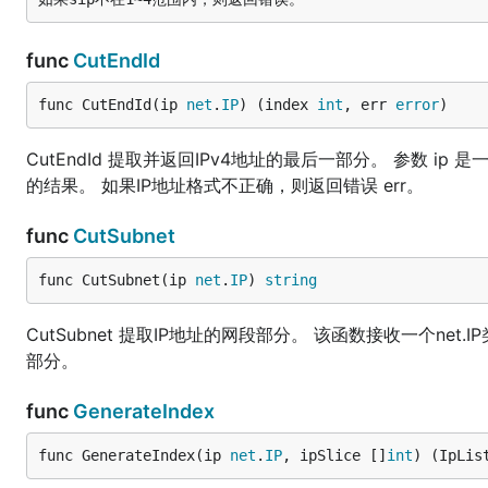
	// 输出排序后的IP列表

	fmt.Println(sort)

}

func
CutEndId
func CutEndId(ip 
net
.
IP
) (index 
int
, err 
error
)
效果
CutEndId 提取并返回IPv4地址的最后一部分。 参数 ip
的结果。 如果IP地址格式不正确，则返回错误 err。
PS C:\Users\ABCD\GolandProjects\awesomeProject2> go
func
CutSubnet
68.1.18 192.168.1.19 192.168.1.20 192.168.1.21 192
[2024-11-13 17:41:22] [INFO] [main:30] 192.168.1.11
[2024-11-13 17:41:22] [DEBG] [base:134] 192.168.3.1
func CutSubnet(ip 
net
.
IP
) 
string
[2024-11-13 17:41:22] [INFO] [main:37] 192.168.3.11
[2024-11-13 17:41:22] [EROR] [main:51] 传入的IP地址非
CutSubnet 提取IP地址的网段部分。 该函数接收一个ne
PS C:\Users\ABCD\GolandProjects\awesomeProject2> go
部分。
go: downloading gitee.com/liumou_site/ip v1.0.3

go: upgraded gitee.com/liumou_site/ip v1.0.2 => v1.
PS C:\Users\ABCD\GolandProjects\awesomeProject2> go
func
GenerateIndex
[2024-11-13 18:01:28] [DEBG] [ip:366] 开始生成IP地址
[2024-11-13 18:01:28] [DEBG] [ip:367] 开始IP:  192.
func GenerateIndex(ip 
net
.
IP
, ipSlice []
int
) (IpLis
[2024-11-13 18:01:28] [DEBG] [ip:386] 开始IP和
[2024-11-13 18:01:28] [DEBG] [ip:387] 开始IP:  0 结束