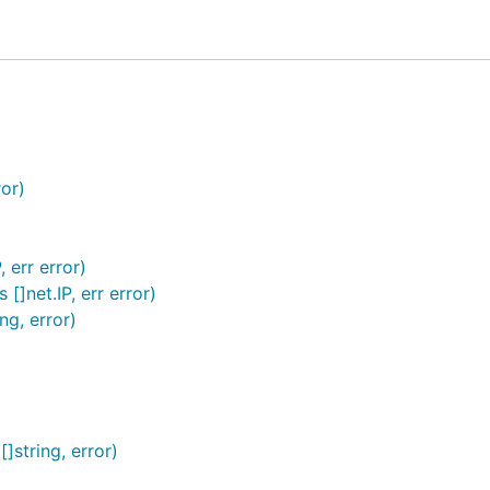
ror)
, err error)
 []net.IP, err error)
ng, error)
[]string, error)