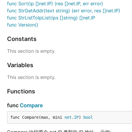
func Sort(ip []net.IP) (res []net.IP, err error)
	// 打印获取到的IP地址列表。

	fmt.Println(ips)

func StrGetAddr(text string) (err error, res []net.IP)
func StrListToIpList(ips []string) []net.IP
	// 比较两个IP地址的大小。

func Version()
	// 这里比较的是192.168.1.11和192.168.1.112。

	if ip.Compare(net.ParseIP("192.168.1.11"), net.ParseIP("192.168.1.112")) {

		// 如果192.168.1.11大于192.168.1.112，则记录相应的信息。

Constants
		logger.Info("192.168.1.11 > 192.168.1.112")

	} else {

This section is empty.
		// 否则，记录192.168.1.11不大于192.168.1.112的信息。

		logger.Info("192.168.1.11 <= 192.168.1.112")

Variables
	}

This section is empty.
	// 再次比较两个IP地址的大小。

	// 这次比较的是192.168.3.11和192.168.1.112。

	if ip.Compare(net.ParseIP("192.168.3.11"), net.ParseIP("192.168.1.112")) {

Functions
		// 如果192.168.3.11大于192.168.1.112，则记录相应的信息。

		logger.Info("192.168.3.11 > 192.168.1.112")

func
Compare
	} else {

		// 否则，记录192.168.3.11不大于192.168.1.112的信息。

		logger.Info("192.168.3.11 <= 192.168.1.112")

func Compare(max, mini 
net
.
IP
) 
bool
	}

	// GenerateIndex 生成索引列表
