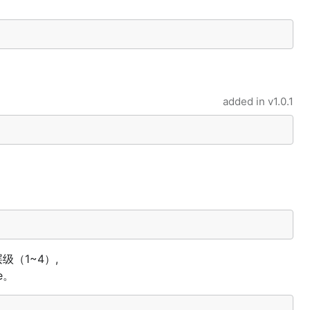
added in
v1.0.1
层级（1~4）,
e。