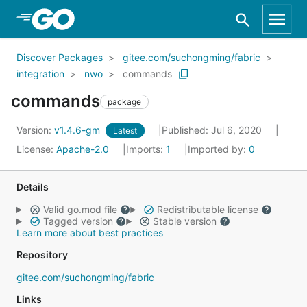
Skip to Main Content
Discover Packages
gitee.com/suchongming/fabric
integration
nwo
commands
commands
package
Version:
v1.4.6-gm
Published: Jul 6, 2020
Latest
License:
Apache-2.0
Imports:
1
Imported by:
0
Details
Valid go.mod file
Redistributable license
Tagged version
Stable version
Learn more about best practices
Repository
gitee.com/suchongming/fabric
Links