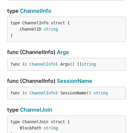
type
ChannelInfo
	ChannelID 
string
}
func (ChannelInfo)
Args
func (c 
ChannelInfo
) Args() []
string
func (ChannelInfo)
SessionName
func (c 
ChannelInfo
) SessionName() 
string
type
ChannelJoin
	BlockPath 
string