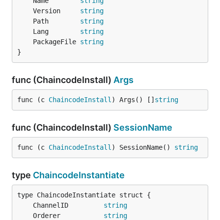
	Name        
string
	Version     
string
	Path        
string
	Lang        
string
	PackageFile 
string
}
func (ChaincodeInstall)
Args
func (c 
ChaincodeInstall
) Args() []
string
func (ChaincodeInstall)
SessionName
func (c 
ChaincodeInstall
) SessionName() 
string
type
ChaincodeInstantiate
	ChannelID         
string
	Orderer           
string