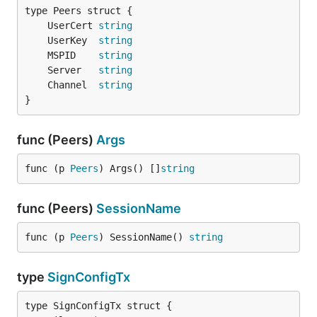
	UserCert 
string
	UserKey  
string
	MSPID    
string
	Server   
string
	Channel  
string
}
func (Peers)
Args
func (p 
Peers
) Args() []
string
func (Peers)
SessionName
func (p 
Peers
) SessionName() 
string
type
SignConfigTx