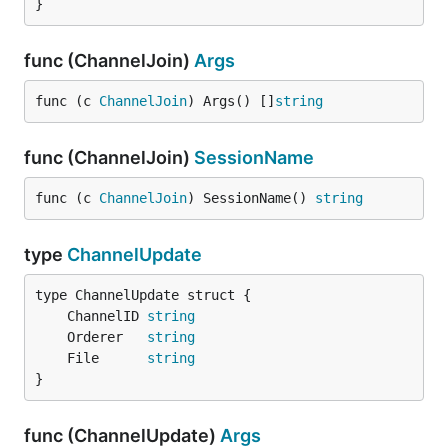
}
func (ChannelJoin)
Args
func (c 
ChannelJoin
) Args() []
string
func (ChannelJoin)
SessionName
func (c 
ChannelJoin
) SessionName() 
string
type
ChannelUpdate
	ChannelID 
string
	Orderer   
string
	File      
string
}
func (ChannelUpdate)
Args