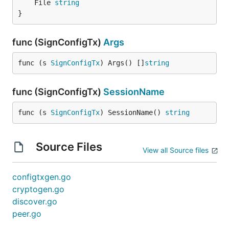
	File 
string
}
func (SignConfigTx)
Args
func (s 
SignConfigTx
) Args() []
string
func (SignConfigTx)
SessionName
func (s 
SignConfigTx
) SessionName() 
string
Source Files
View all Source files
configtxgen.go
cryptogen.go
discover.go
peer.go