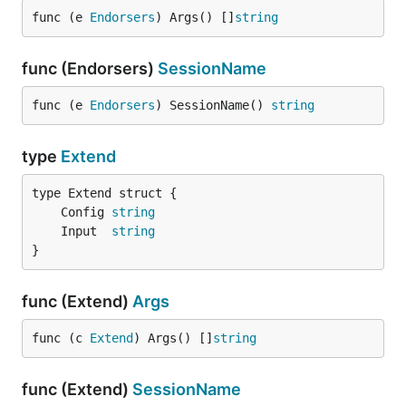
func (e 
Endorsers
) Args() []
string
func (Endorsers)
SessionName
func (e 
Endorsers
) SessionName() 
string
type
Extend
	Config 
string
	Input  
string
}
func (Extend)
Args
func (c 
Extend
) Args() []
string
func (Extend)
SessionName