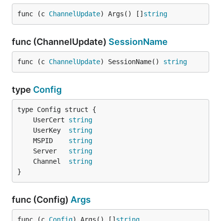
func (c 
ChannelUpdate
) Args() []
string
func (ChannelUpdate)
SessionName
func (c 
ChannelUpdate
) SessionName() 
string
type
Config
	UserCert 
string
	UserKey  
string
	MSPID    
string
	Server   
string
	Channel  
string
}
func (Config)
Args
func (c 
Config
) Args() []
string