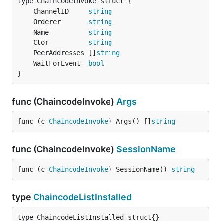
	ChannelID     
string
	Orderer       
string
	Name          
string
	Ctor          
string
	PeerAddresses []
string
	WaitForEvent  
bool
}
func (ChaincodeInvoke)
Args
func (c 
ChaincodeInvoke
) Args() []
string
func (ChaincodeInvoke)
SessionName
func (c 
ChaincodeInvoke
) SessionName() 
string
type
ChaincodeListInstalled
type ChaincodeListInstalled struct{}