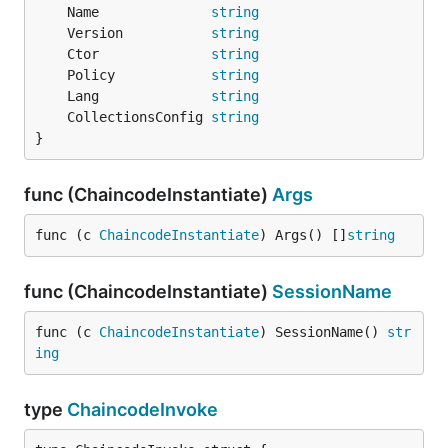
	Name              
string
	Version           
string
	Ctor              
string
	Policy            
string
	Lang              
string
	CollectionsConfig 
string
}
func (ChaincodeInstantiate)
Args
func (c 
ChaincodeInstantiate
) Args() []
string
func (ChaincodeInstantiate)
SessionName
func (c 
ChaincodeInstantiate
) SessionName() 
str
ing
type
ChaincodeInvoke