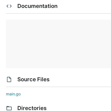
Documentation
使用说明
xxxx
xxxx
xxxx
参与贡献
Fork 本仓库
新建 Feat_xxx 分支
提交代码
新建 Pull Request
Source Files
特技
使用 Readme_XXX.md 来支持不同的语言，例如 Readme_
main.go
Gitee 官方博客
blog.gitee.com
你可以
https://gitee.com/explore
这个地址来了解 Gi
Directories
GVP
全称是 Gitee 最有价值开源项目，是综合评定出