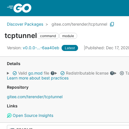
Skip to Main Content
Discover Packages
gitee.com/terender/tcptunnel
tcptunnel
command
module
Version:
v0.0.0-...-6aa40eb
Published: Dec 17, 20
Latest
Details
Valid
go.mod
file
Redistributable license
Ta
Learn more about best practices
Repository
gitee.com/terender/tcptunnel
Links
Open Source Insights