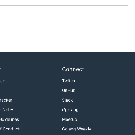
t
Connect
oad
Twitter
GitHub
Tracker
Slack
e Notes
r/golang
Guidelines
Meetup
f Conduct
Golang Weekly