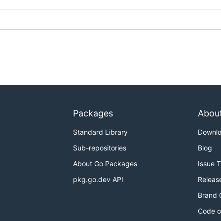
https://gitee.com/gitee-stars/
Packages
Abou
Standard Library
Downl
Sub-repositories
Blog
About Go Packages
Issue 
pkg.go.dev API
Releas
Brand 
Code o