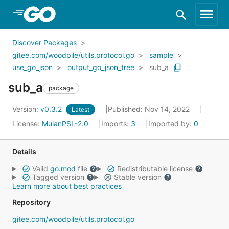
Skip to Main Content
Discover Packages
gitee.com/woodpile/utils.protocol.go
sample
use_go_json
output_go_json_tree
sub_a
sub_a
package
Version:
v0.3.2
Published: Nov 14, 2022
Latest
License:
MulanPSL-2.0
Imports:
3
Imported by:
0
Details
Valid
go.mod
file
Redistributable license
Tagged version
Stable version
Learn more about best practices
Repository
gitee.com/woodpile/utils.protocol.go