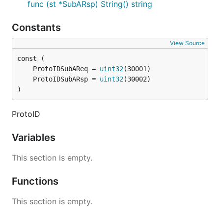
func (st *SubARsp) String() string
Constants
View Source
	ProtoIDSubAReq = 
uint32
	ProtoIDSubARsp = 
uint32
)
ProtoID
Variables
This section is empty.
Functions
This section is empty.