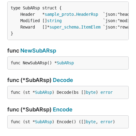
	Header   *
sample_proto
.
HeaderRsp
	Modified []
string
	Reward   []*
super_schema
.
ItemElem
}
func
NewSubARsp
func NewSubARsp() *
SubARsp
func (*SubARsp)
Decode
func (st *
SubARsp
) Decode(bs []
byte
) 
error
func (*SubARsp)
Encode
func (st *
SubARsp
) Encode() ([]
byte
, 
error
)