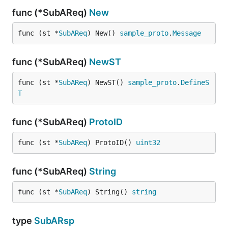
func (*SubAReq)
New
func (st *
SubAReq
) New() 
sample_proto
.
Message
func (*SubAReq)
NewST
func (st *
SubAReq
) NewST() 
sample_proto
.
DefineS
T
func (*SubAReq)
ProtoID
func (st *
SubAReq
) ProtoID() 
uint32
func (*SubAReq)
String
func (st *
SubAReq
) String() 
string
type
SubARsp