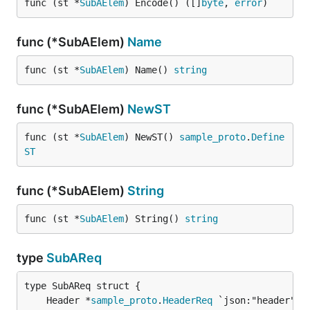
func (st *
SubAElem
) Encode() ([]
byte
, 
error
)
func (*SubAElem)
Name
func (st *
SubAElem
) Name() 
string
func (*SubAElem)
NewST
func (st *
SubAElem
) NewST() 
sample_proto
.
Define
ST
func (*SubAElem)
String
func (st *
SubAElem
) String() 
string
type
SubAReq
	Header *
sample_proto
.
HeaderReq