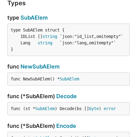
Types
type
SubAElem
	IDList []
string
	Lang   
string
}
func
NewSubAElem
func NewSubAElem() *
SubAElem
func (*SubAElem)
Decode
func (st *
SubAElem
) Decode(bs []
byte
) 
error
func (*SubAElem)
Encode