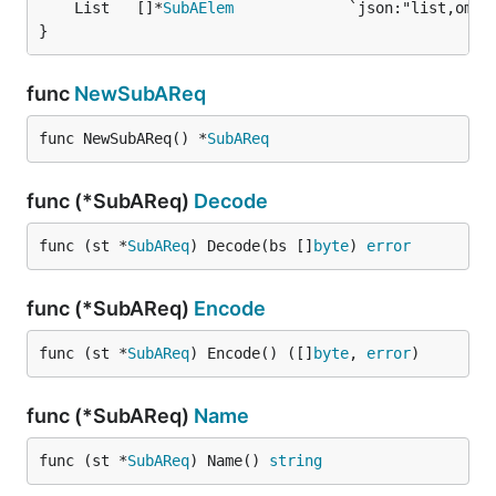
	List   []*
SubAElem
}
func
NewSubAReq
func NewSubAReq() *
SubAReq
func (*SubAReq)
Decode
func (st *
SubAReq
) Decode(bs []
byte
) 
error
func (*SubAReq)
Encode
func (st *
SubAReq
) Encode() ([]
byte
, 
error
)
func (*SubAReq)
Name
func (st *
SubAReq
) Name() 
string