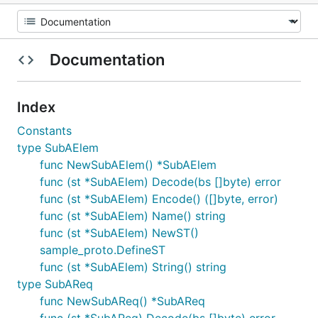
Documentation
Index
Constants
type SubAElem
func NewSubAElem() *SubAElem
func (st *SubAElem) Decode(bs []byte) error
func (st *SubAElem) Encode() ([]byte, error)
func (st *SubAElem) Name() string
func (st *SubAElem) NewST()
sample_proto.DefineST
func (st *SubAElem) String() string
type SubAReq
func NewSubAReq() *SubAReq