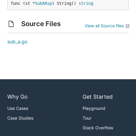
func (st *
SubARsp
) String() 
string
Source Files
View all Source files
sub_a.go
Why Go
Get Started
Use Cases
Playground
Case Studies
Tour
Stack Overflow