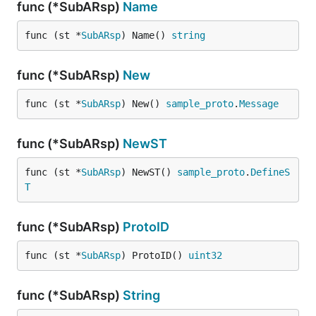
func (*SubARsp)
Name
func (st *
SubARsp
) Name() 
string
func (*SubARsp)
New
func (st *
SubARsp
) New() 
sample_proto
.
Message
func (*SubARsp)
NewST
func (st *
SubARsp
) NewST() 
sample_proto
.
DefineS
T
func (*SubARsp)
ProtoID
func (st *
SubARsp
) ProtoID() 
uint32
func (*SubARsp)
String