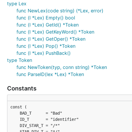
type Lex
not in
实现与
in
相反的逻辑，它也只适用于
条件
之内
func NewLex(code string) (*Lex, error)
or
适用于条件与条件之间或域与域之间。
func (l *Lex) Empty() bool
func (l *Lex) GetId() *Token
条件(COND)
： 条件是由一个属性识别符加
in
/
not in
再
func (l *Lex) GetKeyWord() *Token
"city" not in ("ShenZhen");
func (l *Lex) GetOper() *Token
func (l *Lex) Pop() *Token
条件之间可以取并集。如：
func (l *Lex) PushBack()
type Token
"city" in ("ShenZhen") or "weight" in ["18.5":"23.99"];
func NewToken(typ, conn string) *Token
节(SECTION)
：若干条件的组合称为节，节会将它所有条件
func ParseID(lex *Lex) *Token
"city"
not in
("ShenZhen");
Constants
"regdate"
in
["2014-11-11":"2014-12-12"];
域(DOMAIN)
：用花括号将节包含起来称为一个域。域可以
{"city"
not in
("ShenZhen");}