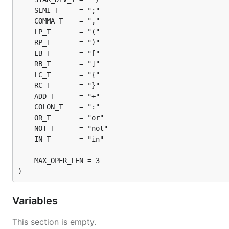
{"city" in ("XiAn");} or {"weight" in ["18.5":"23.99"];}
{{{{"city"
not in
("ShenZhen");}}/
空嵌套
/}} /
交集
/ {"regda
注释
：跟C语言一样，用
/
和
/
包含，上面的示例已经包含。但
/
在10月注册的深圳苹果用户加10月注册的除深圳外的广
{"regdate"
in
["2014-10-01":"2014-10-31"];}
{
"city" in ("ShenZhen");
"platform" in ("IOS");
}
)
or
Variables
{
This section is empty.
"province" in ("GuangDong");