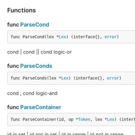
Functions
"city" not in ("ShenZhen");
"platform" in ("Android");
func
ParseCond
}
func ParseCond(lex *
Lex
) (interface{}, 
error
)
代码长度
：不得超过64KB。使用LL(N)解释器，不限制
cond | cond || cond logic-or
func
ParseConds
func ParseConds(lex *
Lex
) (interface{}, 
error
)
cond ; cond logic-and
func
ParseContainer
func ParseContainer(id, op *
Token
, lex *
Lex
) (inter
id in set | id not in set | id in range | id not in range