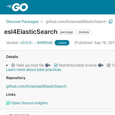
Skip to Main Content
Discover Packages
github.com/6xiao/esl4ElasticSearch
esl4ElasticSearch
package
module
Version:
v0.0.0-...-849f0d6
Published: Sep 18, 20
Latest
Details
Valid go.mod file
Redistributable license
Ta
Learn more about best practices
Repository
github.com/6xiao/esl4ElasticSearch
Links
Open Source Insights