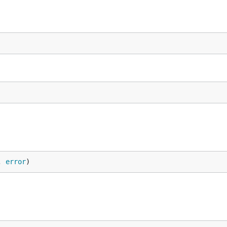
, 
error
)