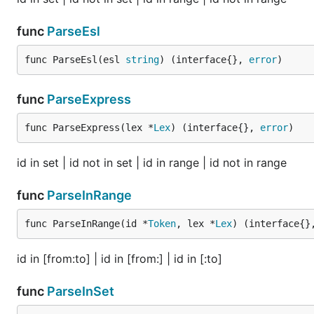
func
ParseEsl
func ParseEsl(esl 
string
) (interface{}, 
error
)
func
ParseExpress
func ParseExpress(lex *
Lex
) (interface{}, 
error
)
id in set | id not in set | id in range | id not in range
func
ParseInRange
func ParseInRange(id *
Token
, lex *
Lex
) (interface{}
id in [from:to] | id in [from:] | id in [:to]
func
ParseInSet