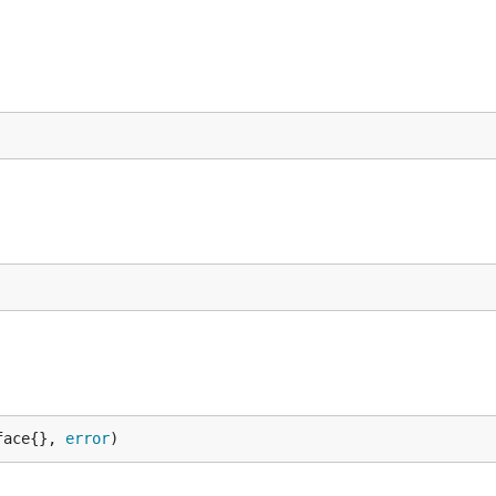
长度的代码会引发无限递归。一般认为64K足够，也可以适当加长。
face{}, 
error
)