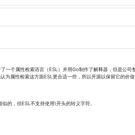
，我设计了一个属性检索语言（ESL）并用Go制作了解释器，但是公
它。但我认为属性检索这方面ESL更合适一些，所以开源以保留它的价
似的，但ESL不支持使用\开头的转义字符。
，此时识别符中的双引号只是普通字符。