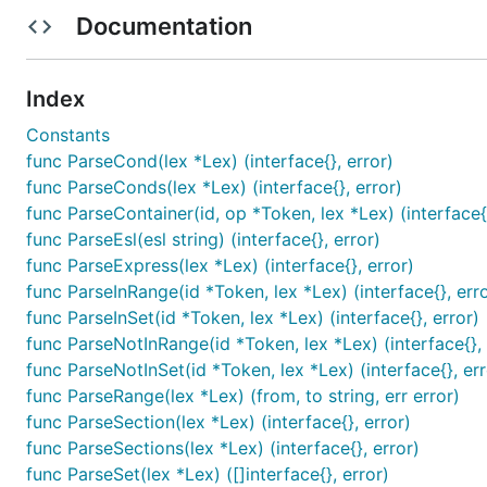
当识别符同时包含双引号和单引号时，可以用+号将它们相连，如 *
Documentation
集合(SET)
: SET是由两个圆括号包含一个或以上的使用逗
Index
SET不能为空,否则将引起编译错误。
当SET里只有一个识别符时，实际上执行相等逻辑。
Constants
func ParseCond(lex *Lex) (interface{}, error)
SET支持
in
和
not in
逻辑运算。如针对WP用户使用
"
func ParseConds(lex *Lex) (interface{}, error)
概率上升。
func ParseContainer(id, op *Token, lex *Lex) (interface{}
区间(RANGE)
： RANGE是由两个方括号包含一个或两个
func ParseEsl(esl string) (interface{}, error)
["18.5":"23.99"]
表示体重指数区间，作者体重超过这个区
func ParseExpress(lex *Lex) (interface{}, error)
func ParseInRange(id *Token, lex *Lex) (interface{}, err
可以省略其中之一，如你的理想体重指数是不设下限的比
func ParseInSet(id *Token, lex *Lex) (interface{}, error)
同时省略开始和结束识别符会引发编译错误。
func ParseNotInRange(id *Token, lex *Lex) (interface{}, 
RANGE也支持
in
和
not in
逻辑运算，与SET类似。
func ParseNotInSet(id *Token, lex *Lex) (interface{}, err
func ParseRange(lex *Lex) (from, to string, err error)
关系
： ESL只有三个关键字
or，not，in
。
func ParseSection(lex *Lex) (interface{}, error)
func ParseSections(lex *Lex) (interface{}, error)
ESL有默认做and的逻辑（暂时没有and关键字），但
func ParseSet(lex *Lex) ([]interface{}, error)
in
表示某个属性属于某个集合或区间，它只适用于
条件