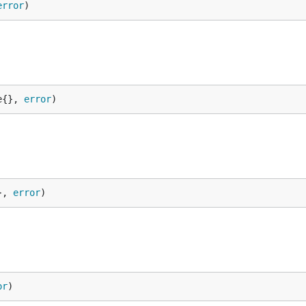
error
)
e{}, 
error
)
}, 
error
)
or
)