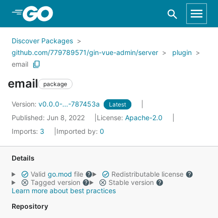
Skip to Main Content
Discover Packages
github.com/779789571/gin-vue-admin/server
plugin
email
email
package
Version:
v0.0.0-...-787453a
Latest
Published: Jun 8, 2022
License:
Apache-2.0
Imports:
3
Imported by:
0
Details
Valid
go.mod
file
Redistributable license
Tagged version
Stable version
Learn more about best practices
Repository