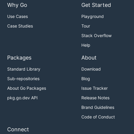
Why Go
Get Started
4. 可直接调用的接口
Use Cases
Playground
Case Studies
Tour
Stack Overflow
测试接口： /email/emailTest [post] 已配置swagger

Help
发送邮件接口接口： /email/emailSend [post] 已配置swagge
入参：

Packages
About
type Email struct {

    To      string `json:"to"`      // 邮件发送给谁

Standard Library
Download
    Subject string `json:"subject"` // 邮件标题

    Body    string `json:"body"`    // 邮件内容

Sub-repositories
Blog
About Go Packages
Issue Tracker
pkg.go.dev API
Release Notes
Brand Guidelines
Code of Conduct
Connect