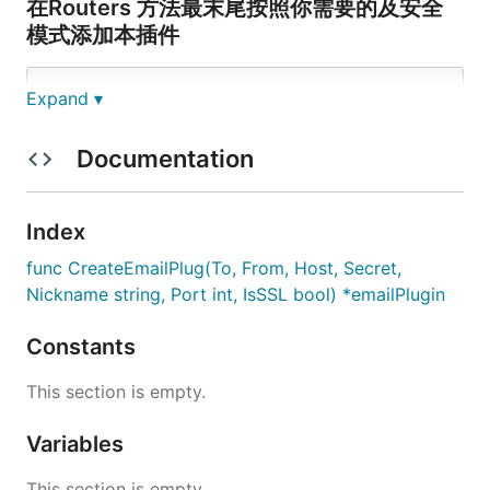
在Routers 方法最末尾按照你需要的及安全
模式添加本插件
例：

Expand ▾
本插件可以采用gva的配置文件 也可以直接写死内容作为配置 建议
PluginInit(PrivateGroup, email.CreateEmailPlug(

Documentation
	global.GVA_CONFIG.Email.To,

	global.GVA_CONFIG.Email.From,

	global.GVA_CONFIG.Email.Host,

	global.GVA_CONFIG.Email.Secret,

Index
	global.GVA_CONFIG.Email.Nickname,

	global.GVA_CONFIG.Email.Port,

func CreateEmailPlug(To, From, Host, Secret,
	global.GVA_CONFIG.Email.IsSSL,

Nickname string, Port int, IsSSL bool) *emailPlugin
	))

Constants
同样也可以再传入时写死

PluginInit(PrivateGroup, email.CreateEmailPlug(

This section is empty.
"a@qq.com",

"b@qq.com",

Variables
"smtp.qq.com",

"global.GVA_CONFIG.Email.Secret",

This section is empty.
"登录密钥",
