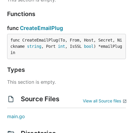
465,

true,

Functions
func
CreateEmailPlug
2. 配置说明
func CreateEmailPlug(To, From, Host, Secret, Ni
ckname 
string
, Port 
int
, IsSSL 
bool
) *emailPlug
in
2-1 全局配置结构体说明
Types
//其中 Form 和 Secret 通常来说就是用户名和密码

This section is empty.
type Email struct {

    To       string  // 收件人:多个以英文逗号分隔
    From     string  // 发件人  你自己要发邮件的邮箱

Source Files
    Host     string  // 服务器地址 例如 smtp.qq
View all Source files
    Secret   string  // 密钥    用于登录的密钥
    Nickname string  // 昵称    发件人昵称 自定义即可
    Port     int     // 端口     请前往QQ或者你要
main.go
    IsSSL    bool    // 是否SSL   是否开启SSL
