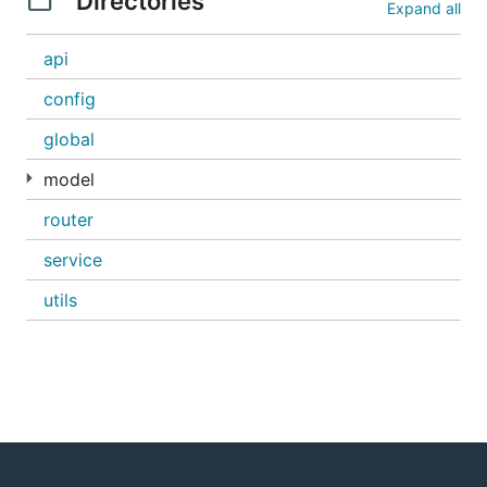
Directories
Expand all
2-2 入参结构说明
api
config
//其中 Form 和 Secret 通常来说就是用户名和密码

global
type Email struct {

    To      string `json:"to"`      // 邮件发送给谁

model
    Subject string `json:"subject"` // 邮件标题

    Body    string `json:"body"`    // 邮件内容

router
service
3. 方法API
utils
utils.EmailTest(邮件标题，邮件主体) 发送测试邮件

例:utils.EmailTest("测试邮件"，"测试邮件")

utils.ErrorToEmail(邮件标题,邮件主体) 错误监控

例:utils.ErrorToEmail("测试邮件"，"测试邮件")

utils.Email(目标邮箱多个的话用逗号分隔，邮件标题，邮件主