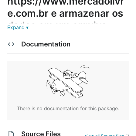
https://www.mercadolivr
e.com.br e armazenar os
dados em um arquivo
Expand ▾
.csv, realizando a
Documentation
comparação do valor
antigo e o novo,
mostrando a real redução
de preço para cada
produto.
There is no documentation for this package.
Source Files
View all Source files