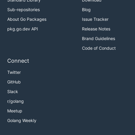
Github:
@Antonio-Costa00
Sub-repositories
Blog
Linkedin:
@Antonio Costa
About Go Packages
Issue Tracker
pkg.go.dev API
Release Notes
Contributing
Brand Guidelines
Contributions, issues and feature requests are
Code of Conduct
welcome!
Connect
Show your support
Twitter
GitHub
Give a ⭐️ if this project helped you!
Slack
License
r/golang
Meetup
Copyright © 2022
Antonio Costa
.
Golang Weekly
This project is
MIT
licensed.