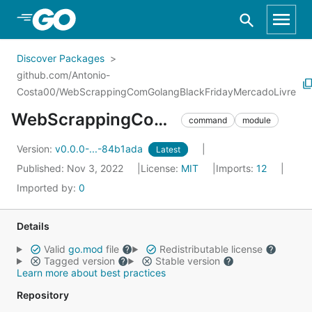
Skip to Main Content
Discover Packages
github.com/Antonio-
Costa00/WebScrappingComGolangBlackFridayMercadoLivre
WebScrappingComGolangBlackFridayMercadoLivre
command
module
Version:
v0.0.0-...-84b1ada
Latest
Published: Nov 3, 2022
License:
MIT
Imports:
12
Imported by:
0
Details
Valid
go.mod
file
Redistributable license
Tagged version
Stable version
Learn more about best practices
Repository