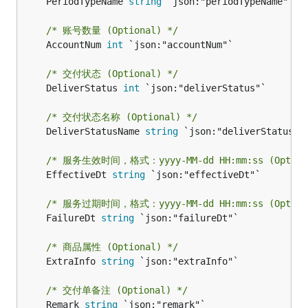
	PeriodTypeName 
string
 `json:"periodTypeName"`

/* 账号数量 (Optional) */
	AccountNum 
int
 `json:"accountNum"`

/* 交付状态 (Optional) */
	DeliverStatus 
int
 `json:"deliverStatus"`

/* 交付状态名称 (Optional) */
	DeliverStatusName 
string
 `json:"deliverStatusNam
/* 服务生效时间，格式：yyyy-MM-dd HH:mm:ss (Option
	EffectiveDt 
string
 `json:"effectiveDt"`

/* 服务过期时间，格式：yyyy-MM-dd HH:mm:ss (Option
	FailureDt 
string
 `json:"failureDt"`

/* 商品属性 (Optional) */
	ExtraInfo 
string
 `json:"extraInfo"`

/* 交付单备注 (Optional) */
	Remark 
string
 `json:"remark"`
