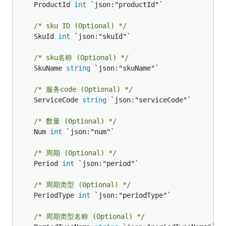
	ProductId 
int
 `json:"productId"`

/* sku ID (Optional) */
	SkuId 
int
 `json:"skuId"`

/* sku名称 (Optional) */
	SkuName 
string
 `json:"skuName"`

/* 服务code (Optional) */
	ServiceCode 
string
 `json:"serviceCode"`

/* 数量 (Optional) */
	Num 
int
 `json:"num"`

/* 周期 (Optional) */
	Period 
int
 `json:"period"`

/* 周期类型 (Optional) */
	PeriodType 
int
 `json:"periodType"`

/* 周期类型名称 (Optional) */