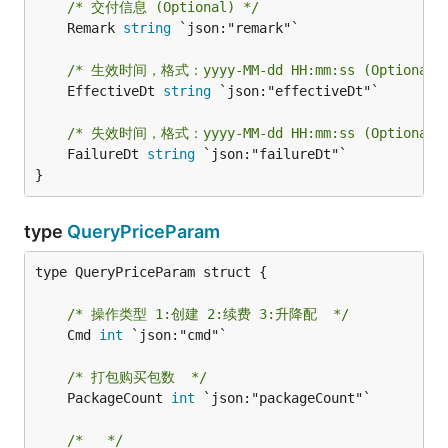
/* 交付信息 (Optional) */
	Remark 
string
 `json:"remark"`

/* 生效时间，格式：yyyy-MM-dd HH:mm:ss (Optional)
	EffectiveDt 
string
 `json:"effectiveDt"`

/* 失效时间，格式：yyyy-MM-dd HH:mm:ss (Optional)
	FailureDt 
string
 `json:"failureDt"`

}
type
QueryPriceParam
type QueryPriceParam struct {

/* 操作类型 1:创建 2:续费 3:升降配  */
	Cmd 
int
 `json:"cmd"`

/* 打包购买包数  */
	PackageCount 
int
 `json:"packageCount"`

/*   */