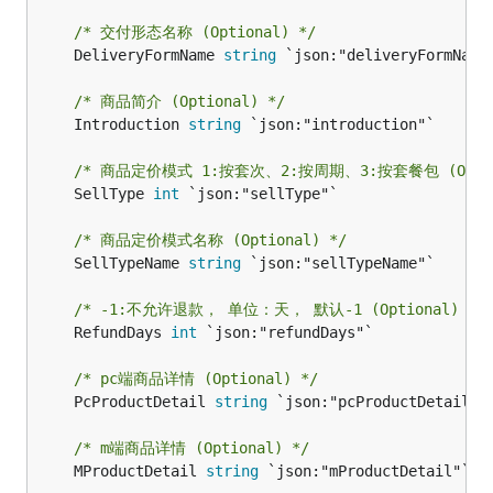
/* 交付形态名称 (Optional) */
	DeliveryFormName 
string
 `json:"deliveryFormName"
/* 商品简介 (Optional) */
	Introduction 
string
 `json:"introduction"`

/* 商品定价模式 1:按套次、2:按周期、3:按套餐包 (Option
	SellType 
int
 `json:"sellType"`

/* 商品定价模式名称 (Optional) */
	SellTypeName 
string
 `json:"sellTypeName"`

/* -1:不允许退款， 单位：天， 默认-1 (Optional) */
	RefundDays 
int
 `json:"refundDays"`

/* pc端商品详情 (Optional) */
	PcProductDetail 
string
 `json:"pcProductDetail"`

/* m端商品详情 (Optional) */
	MProductDetail 
string
 `json:"mProductDetail"`
