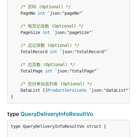
/* 页码 (Optional) */
	PageNo 
int
 `json:"pageNo"`

/* 每页记录数 (Optional) */
	PageSize 
int
 `json:"pageSize"`

/* 总记录数 (Optional) */
	TotalRecord 
int
 `json:"totalRecord"`

/* 总页数 (Optional) */
	TotalPage 
int
 `json:"totalPage"`

/* 交付单信息列表 (Optional) */
	DataList []
ProductServiceVo
 `json:"dataList"`

}
type
QueryDeliveryInfoResultVo
type QueryDeliveryInfoResultVo struct {
