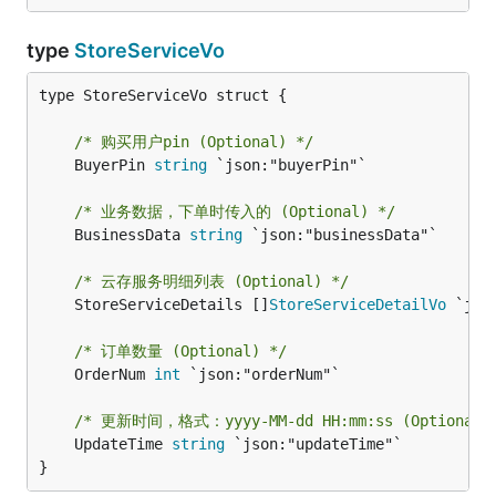
type
StoreServiceVo
type StoreServiceVo struct {

/* 购买用户pin (Optional) */
	BuyerPin 
string
 `json:"buyerPin"`

/* 业务数据，下单时传入的 (Optional) */
	BusinessData 
string
 `json:"businessData"`

/* 云存服务明细列表 (Optional) */
	StoreServiceDetails []
StoreServiceDetailVo
 `jso
/* 订单数量 (Optional) */
	OrderNum 
int
 `json:"orderNum"`

/* 更新时间，格式：yyyy-MM-dd HH:mm:ss (Optional)
	UpdateTime 
string
 `json:"updateTime"`

}