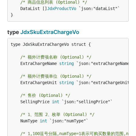
/* 商品信息列表 (Optional) */
	DataList []
JdxProductVo
 `json:"dataList"`

}
type
JdxSkuExtraChargeVo
type JdxSkuExtraChargeVo struct {

/* 额外计费项名称 (Optional) */
	ExtraChargeName 
string
 `json:"extraChargeName"`

/* 额外计费项单位 (Optional) */
	ExtraChargeUnit 
string
 `json:"extraChargeUnit"`

/* 售价 (Optional) */
	SellingPrice 
int
 `json:"sellingPrice"`

/* 1、范围 2、枚举 (Optional) */
	NumType 
int
 `json:"numType"`

/* 1,100逗号分隔,numType=1表示可购买数量的范围,numT