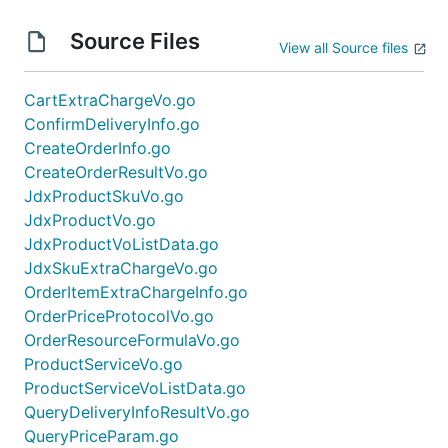
Source Files
View all Source files
CartExtraChargeVo.go
ConfirmDeliveryInfo.go
CreateOrderInfo.go
CreateOrderResultVo.go
JdxProductSkuVo.go
JdxProductVo.go
JdxProductVoListData.go
JdxSkuExtraChargeVo.go
OrderItemExtraChargeInfo.go
OrderPriceProtocolVo.go
OrderResourceFormulaVo.go
ProductServiceVo.go
ProductServiceVoListData.go
QueryDeliveryInfoResultVo.go
QueryPriceParam.go