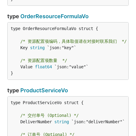
type
OrderResourceFormulaVo
type OrderResourceFormulaVo struct {

/* 资源配置项编码，具体取值请在对接时联系我们  */
	Key 
string
 `json:"key"`

/* 资源配置项数量  */
	Value 
float64
 `json:"value"`

}
type
ProductServiceVo
type ProductServiceVo struct {

/* 交付单号 (Optional) */
	DeliverNumber 
string
 `json:"deliverNumber"`

/* 订单号 (Optional) */