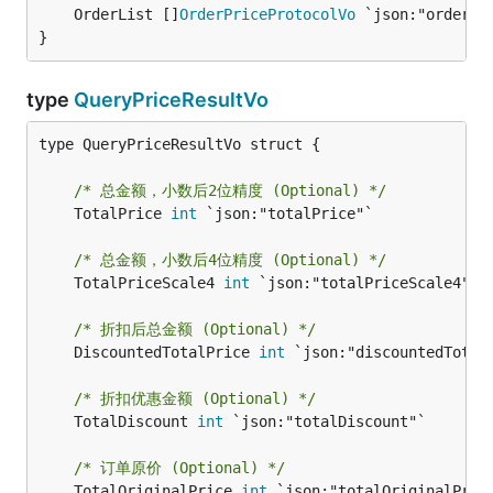
	OrderList []
OrderPriceProtocolVo
 `json:"orderLis
}
type
QueryPriceResultVo
type QueryPriceResultVo struct {

/* 总金额，小数后2位精度 (Optional) */
	TotalPrice 
int
 `json:"totalPrice"`

/* 总金额，小数后4位精度 (Optional) */
	TotalPriceScale4 
int
 `json:"totalPriceScale4"`

/* 折扣后总金额 (Optional) */
	DiscountedTotalPrice 
int
 `json:"discountedTotalP
/* 折扣优惠金额 (Optional) */
	TotalDiscount 
int
 `json:"totalDiscount"`

/* 订单原价 (Optional) */
	TotalOriginalPrice 
int
 `json:"totalOriginalPrice