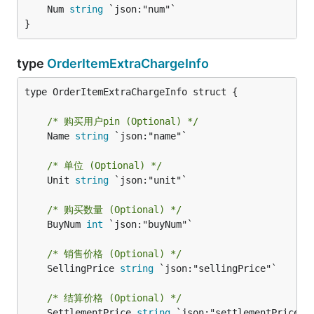
	Num 
string
 `json:"num"`

}
type
OrderItemExtraChargeInfo
type OrderItemExtraChargeInfo struct {

/* 购买用户pin (Optional) */
	Name 
string
 `json:"name"`

/* 单位 (Optional) */
	Unit 
string
 `json:"unit"`

/* 购买数量 (Optional) */
	BuyNum 
int
 `json:"buyNum"`

/* 销售价格 (Optional) */
	SellingPrice 
string
 `json:"sellingPrice"`

/* 结算价格 (Optional) */
	SettlementPrice 
string
 `json:"settlementPrice"`
