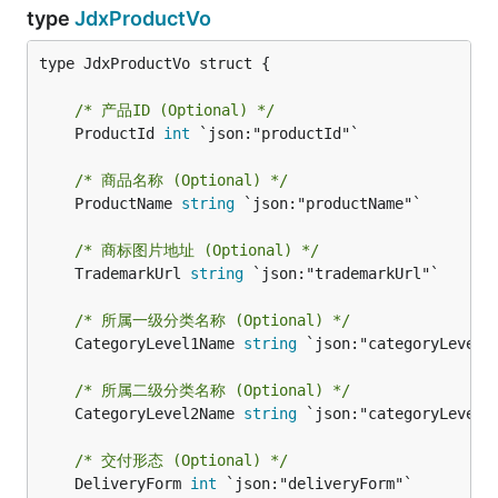
type
JdxProductVo
type JdxProductVo struct {

/* 产品ID (Optional) */
	ProductId 
int
 `json:"productId"`

/* 商品名称 (Optional) */
	ProductName 
string
 `json:"productName"`

/* 商标图片地址 (Optional) */
	TrademarkUrl 
string
 `json:"trademarkUrl"`

/* 所属一级分类名称 (Optional) */
	CategoryLevel1Name 
string
 `json:"categoryLevel1N
/* 所属二级分类名称 (Optional) */
	CategoryLevel2Name 
string
 `json:"categoryLevel2N
/* 交付形态 (Optional) */
	DeliveryForm 
int
 `json:"deliveryForm"`
