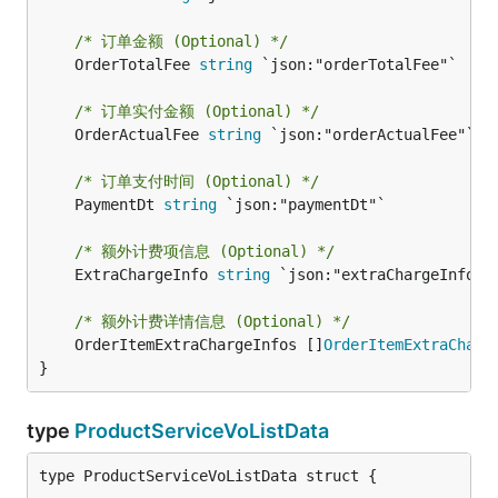
/* 订单金额 (Optional) */
	OrderTotalFee 
string
 `json:"orderTotalFee"`

/* 订单实付金额 (Optional) */
	OrderActualFee 
string
 `json:"orderActualFee"`

/* 订单支付时间 (Optional) */
	PaymentDt 
string
 `json:"paymentDt"`

/* 额外计费项信息 (Optional) */
	ExtraChargeInfo 
string
 `json:"extraChargeInfo"`

/* 额外计费详情信息 (Optional) */
	OrderItemExtraChargeInfos []
OrderItemExtraCharg
}
type
ProductServiceVoListData
type ProductServiceVoListData struct {
