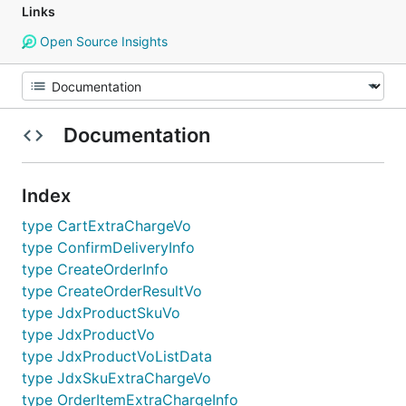
Links
Open Source Insights
Documentation
Index
type CartExtraChargeVo
type ConfirmDeliveryInfo
type CreateOrderInfo
type CreateOrderResultVo
type JdxProductSkuVo
type JdxProductVo
type JdxProductVoListData
type JdxSkuExtraChargeVo
type OrderItemExtraChargeInfo