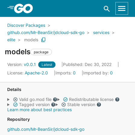
Skip to Main Content
Discover Packages
github.com/Mr-BeanSir/jdcloud-sdk-go
services
elite
models
models
package
Version:
v0.0.1
Published: Dec 30, 2022
Latest
License:
Apache-2.0
Imports:
0
Imported by:
0
Details
Valid go.mod file
Redistributable license
Tagged version
Stable version
Learn more about best practices
Repository
github.com/Mr-BeanSir/jdcloud-sdk-go