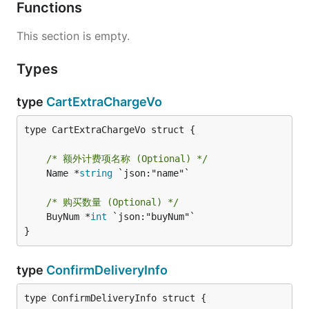
Functions
This section is empty.
Types
type
CartExtraChargeVo
type CartExtraChargeVo struct {

/* 额外计费项名称 (Optional) */
	Name *
string
 `json:"name"`

/* 购买数量 (Optional) */
	BuyNum *
int
 `json:"buyNum"`

}
type
ConfirmDeliveryInfo
type ConfirmDeliveryInfo struct {
