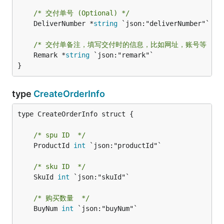
/* 交付单号 (Optional) */
	DeliverNumber *
string
 `json:"deliverNumber"`

/* 交付单备注，填写交付时的信息，比如网址，账号等 (Optio
	Remark *
string
 `json:"remark"`

}
type
CreateOrderInfo
type CreateOrderInfo struct {

/* spu ID  */
	ProductId 
int
 `json:"productId"`

/* sku ID  */
	SkuId 
int
 `json:"skuId"`

/* 购买数量  */
	BuyNum 
int
 `json:"buyNum"`
