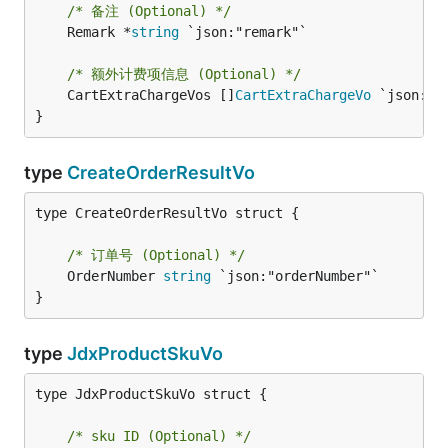
/* 备注 (Optional) */
	Remark *
string
 `json:"remark"`

/* 额外计费项信息 (Optional) */
	CartExtraChargeVos []
CartExtraChargeVo
 `json:"c
}
type
CreateOrderResultVo
type CreateOrderResultVo struct {

/* 订单号 (Optional) */
	OrderNumber 
string
 `json:"orderNumber"`

}
type
JdxProductSkuVo
type JdxProductSkuVo struct {

/* sku ID (Optional) */