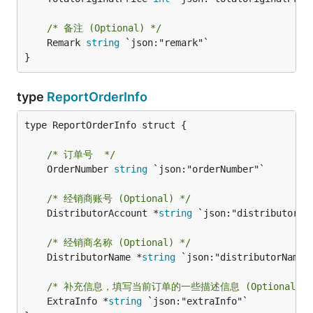
/* 备注 (Optional) */
	Remark 
string
 `json:"remark"`

}
type
ReportOrderInfo
type ReportOrderInfo struct {

/* 订单号  */
	OrderNumber 
string
 `json:"orderNumber"`

/* 经销商账号 (Optional) */
	DistributorAccount *
string
 `json:"distributorAcc
/* 经销商名称 (Optional) */
	DistributorName *
string
 `json:"distributorName"`
/* 补充信息，填写当前订单的一些描述信息 (Optional) *
	ExtraInfo *
string
 `json:"extraInfo"`
