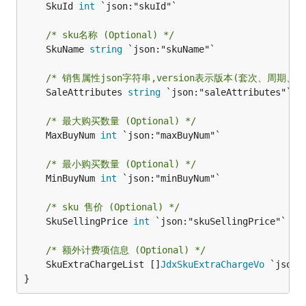
	SkuId 
int
 `json:"skuId"`

/* sku名称 (Optional) */
	SkuName 
string
 `json:"skuName"`

/* 销售属性json字符串,version表示版本(套次、周期、套餐包类商品
	SaleAttributes 
string
 `json:"saleAttributes"`

/* 最大购买数量 (Optional) */
	MaxBuyNum 
int
 `json:"maxBuyNum"`

/* 最小购买数量 (Optional) */
	MinBuyNum 
int
 `json:"minBuyNum"`

/* sku 售价 (Optional) */
	SkuSellingPrice 
int
 `json:"skuSellingPrice"`

/* 额外计费项信息 (Optional) */
	SkuExtraChargeList []
JdxSkuExtraChargeVo
 `json:
}