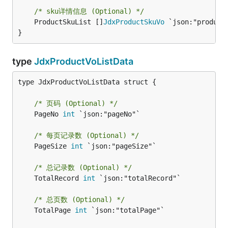
/* sku详情信息 (Optional) */
	ProductSkuList []
JdxProductSkuVo
 `json:"productS
}
type
JdxProductVoListData
type JdxProductVoListData struct {

/* 页码 (Optional) */
	PageNo 
int
 `json:"pageNo"`

/* 每页记录数 (Optional) */
	PageSize 
int
 `json:"pageSize"`

/* 总记录数 (Optional) */
	TotalRecord 
int
 `json:"totalRecord"`

/* 总页数 (Optional) */
	TotalPage 
int
 `json:"totalPage"`
