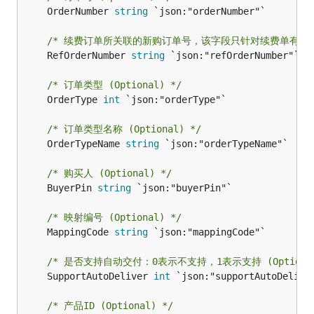
	OrderNumber 
string
 `json:"orderNumber"`

/* 续费订单所关联的新购订单号，该字段只针对续费单有效，新购单
	RefOrderNumber 
string
 `json:"refOrderNumber"`

/* 订单类型 (Optional) */
	OrderType 
int
 `json:"orderType"`

/* 订单类型名称 (Optional) */
	OrderTypeName 
string
 `json:"orderTypeName"`

/* 购买人 (Optional) */
	BuyerPin 
string
 `json:"buyerPin"`

/* 映射编号 (Optional) */
	MappingCode 
string
 `json:"mappingCode"`

/* 是否支持自动交付：0表示不支持，1表示支持 (Optional
	SupportAutoDeliver 
int
 `json:"supportAutoDeliver
/* 产品ID (Optional) */