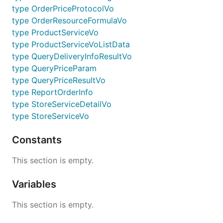
type OrderPriceProtocolVo
type OrderResourceFormulaVo
type ProductServiceVo
type ProductServiceVoListData
type QueryDeliveryInfoResultVo
type QueryPriceParam
type QueryPriceResultVo
type ReportOrderInfo
type StoreServiceDetailVo
type StoreServiceVo
Constants
This section is empty.
Variables
This section is empty.