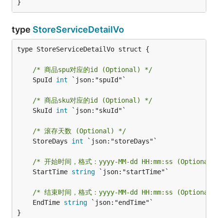
}
type
StoreServiceDetailVo
type StoreServiceDetailVo struct {

/* 商品spu对应的id (Optional) */
	SpuId 
int
 `json:"spuId"`

/* 商品sku对应的id (Optional) */
	SkuId 
int
 `json:"skuId"`

/* 滚存天数 (Optional) */
	StoreDays 
int
 `json:"storeDays"`

/* 开始时间，格式：yyyy-MM-dd HH:mm:ss (Optional)
	StartTime 
string
 `json:"startTime"`

/* 结束时间，格式：yyyy-MM-dd HH:mm:ss (Optional)
	EndTime 
string
 `json:"endTime"`

}