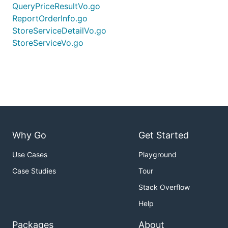
QueryPriceResultVo.go
ReportOrderInfo.go
StoreServiceDetailVo.go
StoreServiceVo.go
Why Go
Get Started
Use Cases
Playground
Case Studies
Tour
Stack Overflow
Help
Packages
About