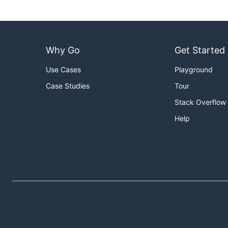
不要把本项目改回
分层心智。业务路
service/biz/data
不 import 业务模块。
internal/platform/server
快速开始
Why Go
Get Started
Use Cases
Playground
后端依赖 MySQL 存储。先启动本地 MySQL：
Case Studies
Tour
Stack Overflow
Help
再启动 API：
export ECHO_ADMIN_MYSQL_PASSWORD="echo_admin_dev_pa
默认监听
。基础检查：
:9322
curl http://127.0.0.1:9322/api/health
