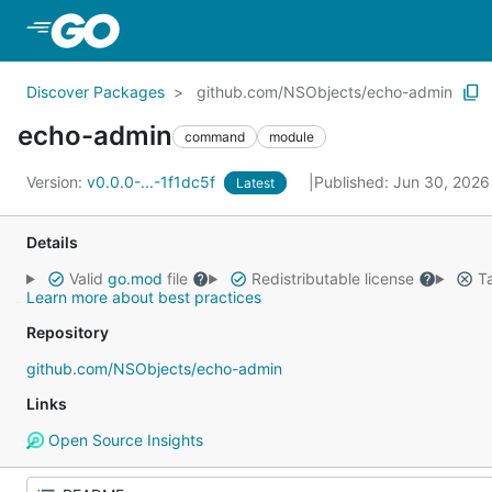
Skip to Main Content
Discover Packages
github.com/NSObjects/echo-admin
echo-admin
command
module
Version:
v0.0.0-...-1f1dc5f
Published: Jun 30, 202
Latest
Details
Valid
go.mod
file
Redistributable license
Ta
Learn more about best practices
Repository
github.com/NSObjects/echo-admin
Links
Open Source Insights