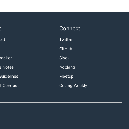
式装配，
t
Connect
oad
Twitter
GitHub
Tracker
Slack
e Notes
r/golang
Guidelines
Meetup
f Conduct
Golang Weekly