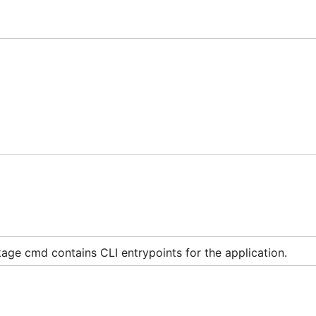
。
t
configs/config.toml

说明

on root，负责装配资源、模块和路由

用户和授权判断

和 token 认证

类

录日志和系统错误日志

ntime、配置、错误、请求响应、基础设施能力

age cmd contains CLI entrypoints for the application.