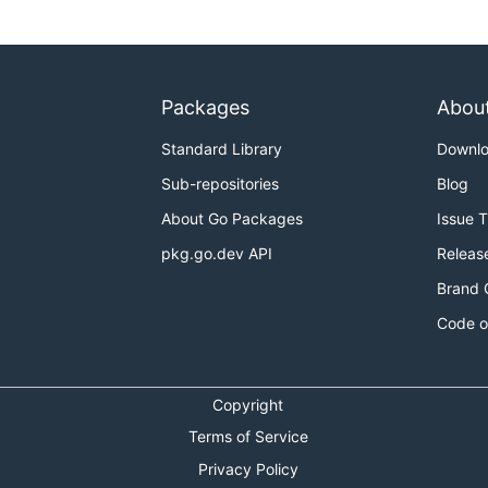
由只在
通过
、
、
显
internal/boot
NewModule
Provide
Route
Packages
Abou
Standard Library
Downl
Sub-repositories
Blog
About Go Packages
Issue 
pkg.go.dev API
Releas
Brand 
Code o
ssword"

Copyright
Terms of Service
Privacy Policy