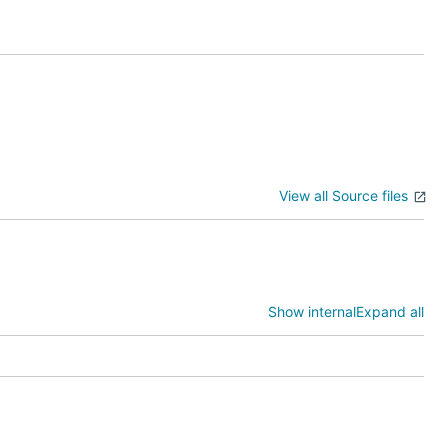
View all Source files
Show internal
Expand all