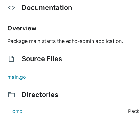
：启动装配层，位于
composition root
internal/boo
Documentation
核心目录：
Overview
.

├── cmd/                         # CLI 入口，默认读取 
Package main starts the echo-admin application.
├── configs/                     # 静态配置示例和配置
├── internal/boot/               # compositi
Source Files
├── internal/modules/auth/       # 登录会话、当前
├── internal/modules/identity/   # 管理员管理

├── internal/modules/access/     # 角色权限和菜单管理

├── internal/modules/apitoken/    # API Token 管理
main.go
├── internal/modules/settings/   # 系统配置和数据字典

├── internal/modules/fileasset/  # 文件上传元数据和分
├── internal/modules/audit/      # 操作日志、登
Directories
├── internal/platform/           # HTTP ru
├── web/                         # 前端中后台应用

cmd
Pack
├── k8s/                         # Kubernetes 示例

├── docker-compose.yaml          # 本地开发 Compose

├── Dockerfile                   # runtime image
