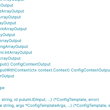
gOutput
ntArrayOutput
ArrayOutput
rayOutput
IntArrayOutput
ayOutput
ArrayOutput
ringArrayOutput
mi.IntArrayOutput
ArrayOutput
put() ConfigContextOutput
putWithContext(ctx context.Context) ConfigContextOutpu
trOutput
ype
ring, id pulumi.IDInput, ...) (*ConfigTemplate, error)
tring, args *ConfigTemplateArgs, ...) (*ConfigTemplate, e