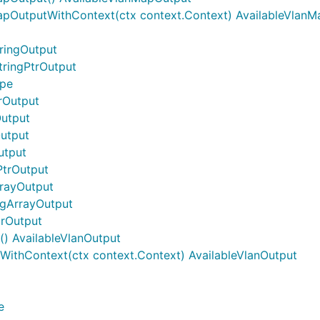
MapOutputWithContext(ctx context.Context) AvailableVlan
ringOutput
tringPtrOutput
ype
trOutput
Output
Output
utput
PtrOutput
rrayOutput
ingArrayOutput
trOutput
() AvailableVlanOutput
tWithContext(ctx context.Context) AvailableVlanOutput
e