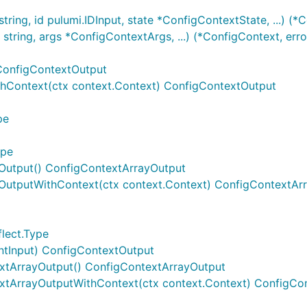
ing, id pulumi.IDInput, state *ConfigContextState, ...) (*C
ring, args *ConfigContextArgs, ...) (*ConfigContext, erro
 ConfigContextOutput
thContext(ctx context.Context) ConfigContextOutput
pe
ype
yOutput() ConfigContextArrayOutput
yOutputWithContext(ctx context.Context) ConfigContextAr
lect.Type
IntInput) ConfigContextOutput
xtArrayOutput() ConfigContextArrayOutput
xtArrayOutputWithContext(ctx context.Context) ConfigCo