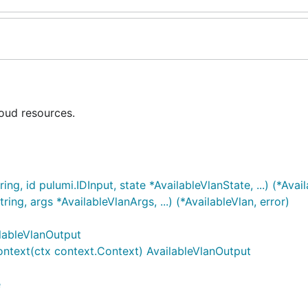
oud resources.
g, id pulumi.IDInput, state *AvailableVlanState, ...) (*Avail
ng, args *AvailableVlanArgs, ...) (*AvailableVlan, error)
ilableVlanOutput
ontext(ctx context.Context) AvailableVlanOutput
e