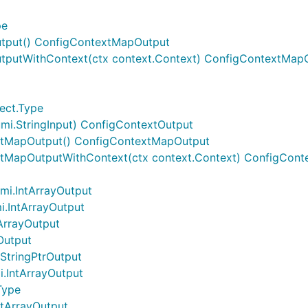
pe
tput() ConfigContextMapOutput
tputWithContext(ctx context.Context) ConfigContextMap
ect.Type
mi.StringInput) ConfigContextOutput
xtMapOutput() ConfigContextMapOutput
tMapOutputWithContext(ctx context.Context) ConfigCon
mi.IntArrayOutput
i.IntArrayOutput
tArrayOutput
Output
.StringPtrOutput
i.IntArrayOutput
Type
ntArrayOutput