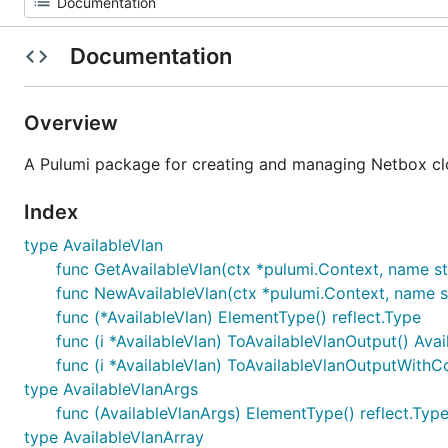
Documentation
Overview
A Pulumi package for creating and managing Netbox cl
Index
type AvailableVlan
func GetAvailableVlan(ctx *pulumi.Context, name strin
func NewAvailableVlan(ctx *pulumi.Context, name stri
func (*AvailableVlan) ElementType() reflect.Type
func (i *AvailableVlan) ToAvailableVlanOutput() Ava
func (i *AvailableVlan) ToAvailableVlanOutputWithC
type AvailableVlanArgs
func (AvailableVlanArgs) ElementType() reflect.Typ
type AvailableVlanArray