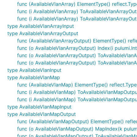
func (AvailableVlanArray) ElementType() reflect.Typ
func (i AvailableVlanArray) ToAvailableVlanArrayOu
func (i AvailableVlanArray) ToAvailableVlanArrayO
type AvailableVlanArrayInput
type AvailableVlanArrayOutput
func (AvailableVlanArrayOutput) ElementType() refl
func (o AvailableVlanArrayOutput) Index(i pulumi.In
func (o AvailableVlanArrayOutput) ToAvailableVlan
func (o AvailableVlanArrayOutput) ToAvailableVlan
type AvailableVlanInput
type AvailableVlanMap
func (AvailableVlanMap) ElementType() reflect.Type
func (i AvailableVlanMap) ToAvailableVlanMapOutp
func (i AvailableVlanMap) ToAvailableVlanMapOutp
type AvailableVlanMapInput
type AvailableVlanMapOutput
func (AvailableVlanMapOutput) ElementType() refle
func (o AvailableVlanMapOutput) MapIndex(k pulumi
func (o AvailableVlanMapOutput) ToAvailableVlanM