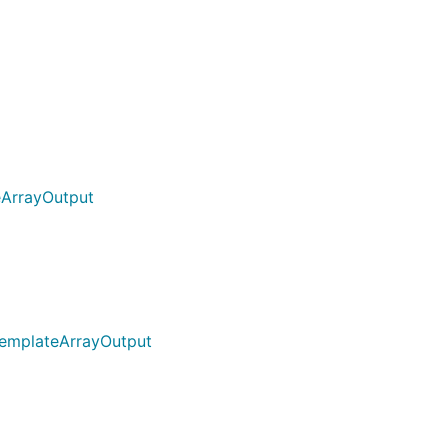
eArrayOutput
TemplateArrayOutput