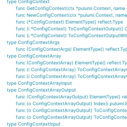
type ConfigContext
func GetConfigContext(ctx *pulumi.Context, name str
func NewConfigContext(ctx *pulumi.Context, name st
func (*ConfigContext) ElementType() reflect.Type
func (i *ConfigContext) ToConfigContextOutput()
func (i *ConfigContext) ToConfigContextOutputWi
type ConfigContextArgs
func (ConfigContextArgs) ElementType() reflect.Ty
type ConfigContextArray
func (ConfigContextArray) ElementType() reflect.T
func (i ConfigContextArray) ToConfigContextArra
func (i ConfigContextArray) ToConfigContextArra
type ConfigContextArrayInput
type ConfigContextArrayOutput
func (ConfigContextArrayOutput) ElementType() ref
func (o ConfigContextArrayOutput) Index(i pulumi.
func (o ConfigContextArrayOutput) ToConfigConte
func (o ConfigContextArrayOutput) ToConfigConte
type ConfigContextInput