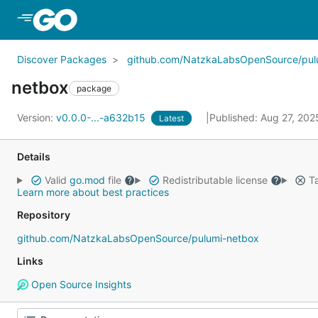
Skip to Main Content
Discover Packages
github.com/NatzkaLabsOpenSource/pul
netbox
package
Version:
v0.0.0-...-a632b15
Published: Aug 27, 20
Latest
Details
Valid
go.mod
file
Redistributable license
Ta
Learn more about best practices
Repository
github.com/NatzkaLabsOpenSource/pulumi-netbox
Links
Open Source Insights