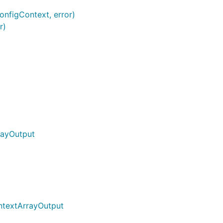
onfigContext, error)
r)
rayOutput
ntextArrayOutput