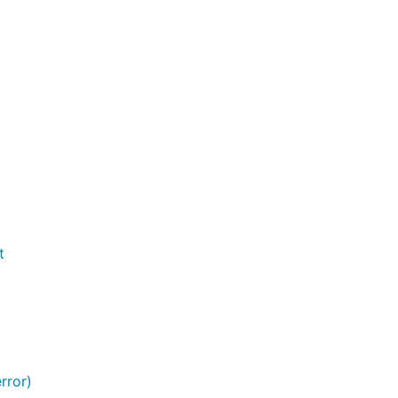
t
rror)