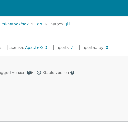
umi-netbox/sdk
go
netbox
25
License:
Apache-2.0
Imports:
7
Imported by:
0
gged version
Stable version