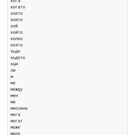
кога

когато

което

които

кой

който

колко

която

къде

където

към

ли

м

ме

между

мен

ми

мнозина

мога

могат

може

моля
