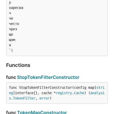
у

харесва

ч

че

често

чрез

ще

щом

я

`)
Functions
func
StopTokenFilterConstructor
func StopTokenFilterConstructor(config map[
stri
ng
]interface{}, cache *
registry
.
Cache
) (
analysi
s
.
TokenFilter
, 
error
)
func
TokenMapConstructor