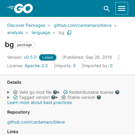
Skip to Main Content
Discover Packages
github.com/cardamaro/bleve
analysis
language
bg
bg
package
Version:
v0.5.0
Published: Sep 28, 2016
Latest
License:
Apache-2.0
Imports:
3
Imported by:
0
Details
Valid go.mod file
Redistributable license
Tagged version
Stable version
Learn more about best practices
Repository
github.com/cardamaro/bleve
Links