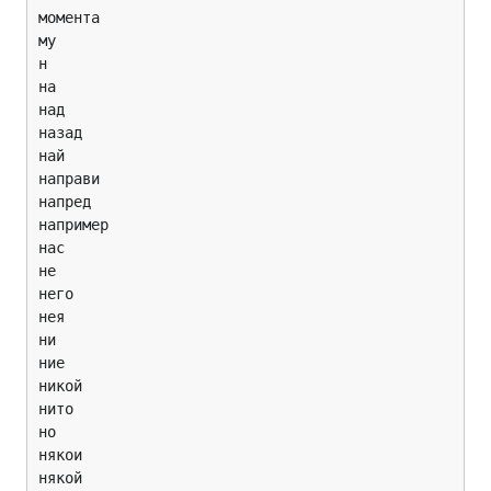
момента

му

н

на

над

назад

най

направи

напред

например

нас

не

него

нея

ни

ние

никой

нито

но

някои

някой
