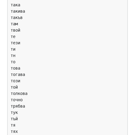
така

такива

такъв

там

твой

те

тези

ти

тн

то

това

тогава

този

той

толкова

точно

трябва

тук

тъй

тя

тях
