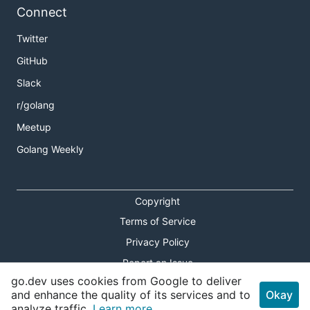
Connect
Twitter
GitHub
Slack
r/golang
Meetup
Golang Weekly
Copyright
Terms of Service
Privacy Policy
Report an Issue
go.dev uses cookies from Google to deliver
Theme Toggle
and enhance the quality of its services and to
Okay
analyze traffic.
Learn more.