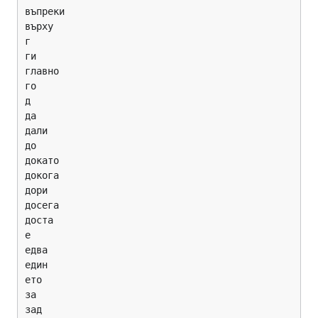
въпреки

върху

г

ги

главно

го

д

да

дали

до

докато

докога

дори

досега

доста

е

едва

един

ето

за

зад
