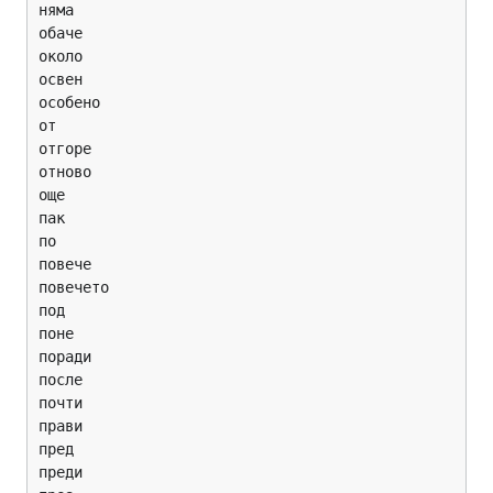
няма

обаче

около

освен

особено

от

отгоре

отново

още

пак

по

повече

повечето

под

поне

поради

после

почти

прави

пред

преди
