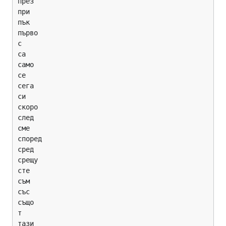
през

при

пък

първо

с

са

само

се

сега

си

скоро

след

сме

според

сред

срещу

сте

съм

със

също

т

тази
