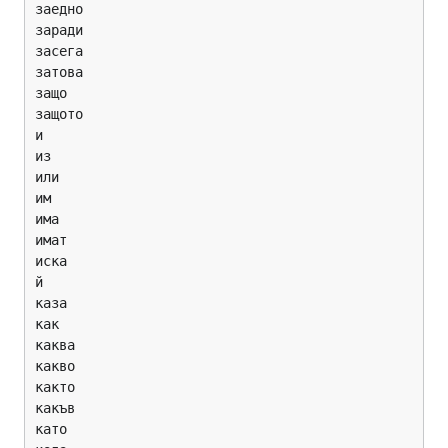
заедно

заради

засега

затова

защо

защото

и

из

или

им

има

имат

иска

й

каза

как

каква

какво

както

какъв

като
