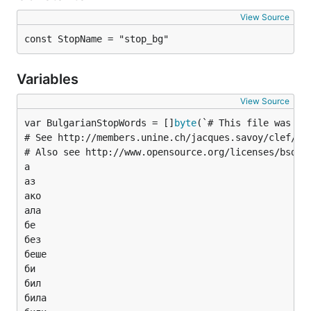
View Source
const StopName = "stop_bg"
Variables
View Source
var BulgarianStopWords = []
byte
# See http://members.unine.ch/jacques.savoy/clef/ind
# Also see http://www.opensource.org/licenses/bsd-li
а

аз

ако

ала

бе

без

беше

би

бил

била
