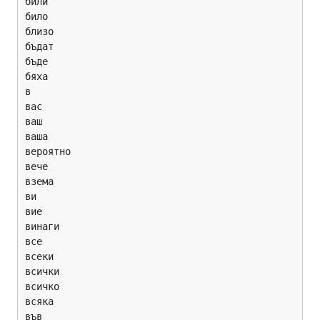
били

било

близо

бъдат

бъде

бяха

в

вас

ваш

ваша

вероятно

вече

взема

ви

вие

винаги

все

всеки

всички

всичко

всяка

във
