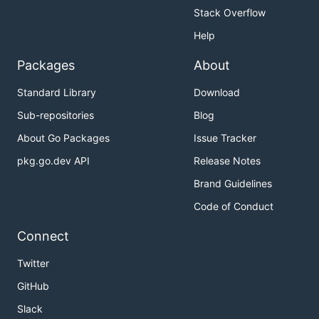
Stack Overflow
	"nijie.info",

	"pixiv",

Help
Packages
About
気が済むまでこの世の嫌いなワードを並べたら、
Standard Library
Download
Sub-repositories
Blog
About Go Packages
Issue Tracker
pkg.go.dev API
Release Notes
Brand Guidelines
Code of Conduct
Connect
Twitter
GitHub
Slack