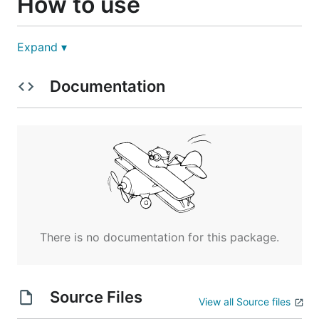
How to use
conf/cred.goを設定してください。
Expand ▾
Documentation
package conf

const ConsumerKey = ""

const ConsumerSecret = ""

const OAuthToken = ""

次に、NGワードを設定してください。
conf/words.go
There is no documentation for this package.
package conf

var NGCommon = []string{

Source Files
	"雑学",

View all Source files
	"格言",
