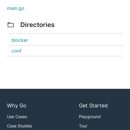
	"名言",

main.go
}

var NGText = []string{

Directories
	"#うちの子どうしてこうなった選手権",

	"#インターネット老人会",

	"nijie.info",

blocker
	"pixiv",

	"描きました",

conf
	"入社式",

	"新社会人",

}

var NGDescription = []string{

	"公式ツイッター",

	"公式Twitter",

	"公式アカウント",

}

Why Go
Get Started
var NGScreenName = []string{

	"公式",

Use Cases
Playground
}

Case Studies
Tour
var NGURL = []string{
