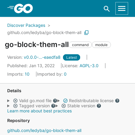
Skip to Main Content
Discover Packages
github.com/ledyba/go-block-them-all
go-block-them-all
command
module
Version:
v0.0.0-...-eaedfa8
Latest
Published: Jan 13, 2022
License:
AGPL-3.0
Imports:
10
Imported by:
0
Details
Valid go.mod file
Redistributable license
Tagged version
Stable version
Learn more about best practices
Repository
github.com/ledyba/go-block-them-all