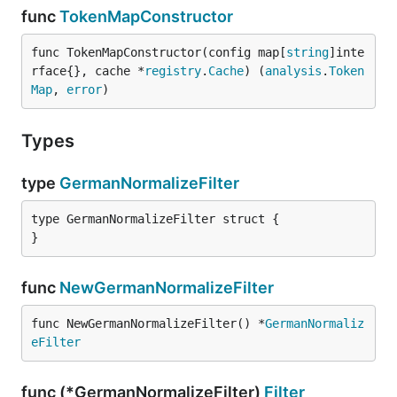
func
TokenMapConstructor
func TokenMapConstructor(config map[
string
]inte
rface{}, cache *
registry
.
Cache
) (
analysis
.
Token
Map
, 
error
)
Types
type
GermanNormalizeFilter
type GermanNormalizeFilter struct {

}
func
NewGermanNormalizeFilter
func NewGermanNormalizeFilter() *
GermanNormaliz
eFilter
func (*GermanNormalizeFilter)
Filter