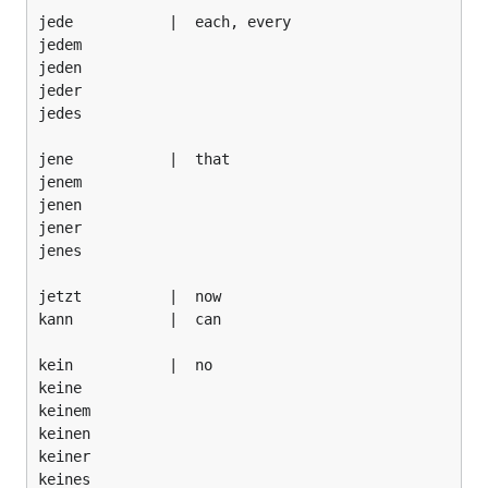
jede           |  each, every

jedem

jeden

jeder

jedes

jene           |  that

jenem

jenen

jener

jenes

jetzt          |  now

kann           |  can

kein           |  no

keine

keinem

keinen

keiner

keines
