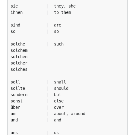
sie            |  they, she

ihnen          |  to them

sind           |  are

so             |  so

solche         |  such

solchem

solchen

solcher

solches

soll           |  shall

sollte         |  should

sondern        |  but

sonst          |  else

über           |  over

um             |  about, around

und            |  and

uns            |  us
