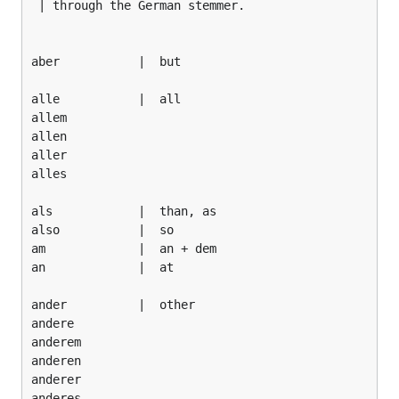
 | through the German stemmer.

aber           |  but

alle           |  all

allem

allen

aller

alles

als            |  than, as

also           |  so

am             |  an + dem

an             |  at

ander          |  other

andere

anderem

anderen

anderer

anderes
