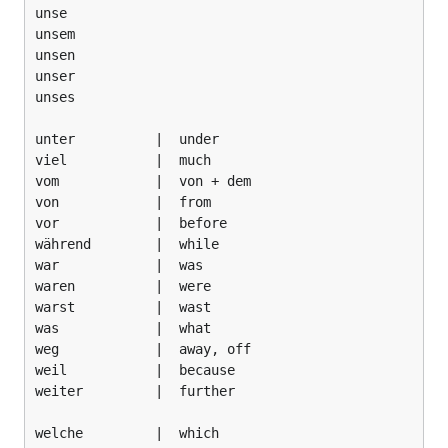
unse

unsem

unsen

unser

unses

unter          |  under

viel           |  much

vom            |  von + dem

von            |  from

vor            |  before

während        |  while

war            |  was

waren          |  were

warst          |  wast

was            |  what

weg            |  away, off

weil           |  because

weiter         |  further

welche         |  which
