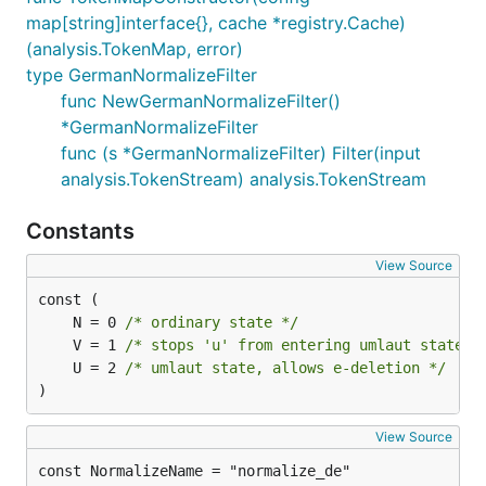
map[string]interface{}, cache *registry.Cache)
(analysis.TokenMap, error)
type GermanNormalizeFilter
func NewGermanNormalizeFilter()
*GermanNormalizeFilter
func (s *GermanNormalizeFilter) Filter(input
analysis.TokenStream) analysis.TokenStream
Constants
View Source
	N = 0 
/* ordinary state */
	V = 1 
/* stops 'u' from entering umlaut state *
	U = 2 
/* umlaut state, allows e-deletion */
)
View Source
const NormalizeName = "normalize_de"