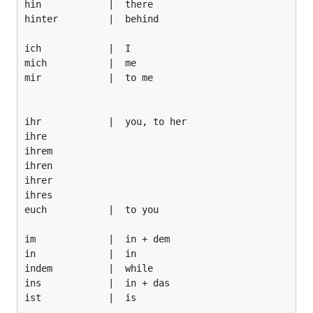
hin            |  there

hinter         |  behind

ich            |  I

mich           |  me

mir            |  to me

ihr            |  you, to her

ihre

ihrem

ihren

ihrer

ihres

euch           |  to you

im             |  in + dem

in             |  in

indem          |  while

ins            |  in + das

ist            |  is
