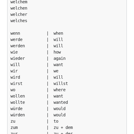
welchem

welchen

welcher

welches

wenn           |  when

werde          |  will

werden         |  will

wie            |  how

wieder         |  again

will           |  want

wir            |  we

wird           |  will

wirst          |  willst

wo             |  where

wollen         |  want

wollte         |  wanted

würde          |  would

würden         |  would

zu             |  to

zum            |  zu + dem

zur            |  zu + der
