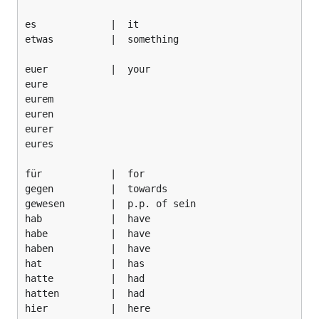
es             |  it

etwas          |  something

euer           |  your

eure

eurem

euren

eurer

eures

für            |  for

gegen          |  towards

gewesen        |  p.p. of sein

hab            |  have

habe           |  have

haben          |  have

hat            |  has

hatte          |  had

hatten         |  had

hier           |  here
