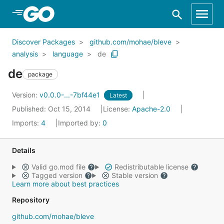
Skip to Main Content
Discover Packages
github.com/mohae/bleve
analysis
language
de
de
package
Version:
v0.0.0-...-7bf44e1
Latest
Published: Oct 15, 2014
License:
Apache-2.0
Imports:
4
Imported by:
0
Details
Valid go.mod file
Redistributable license
Tagged version
Stable version
Learn more about best practices
Repository
github.com/mohae/bleve