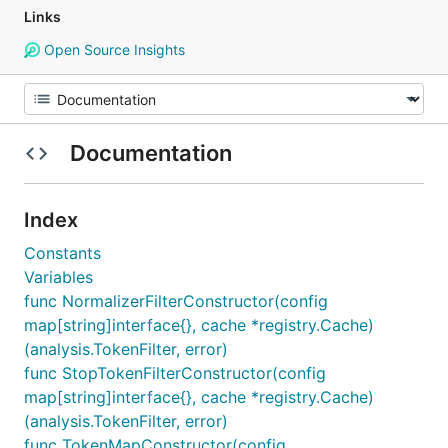
Links
Open Source Insights
Documentation
Index
Constants
Variables
func NormalizerFilterConstructor(config
map[string]interface{}, cache *registry.Cache)
(analysis.TokenFilter, error)
func StopTokenFilterConstructor(config
map[string]interface{}, cache *registry.Cache)
(analysis.TokenFilter, error)
func TokenMapConstructor(config