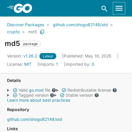
Skip to Main Content
Discover Packages
github.com/shogo82148/std
crypto
md5
md5
package
Version:
v1.26.2
Published: May 16, 2026
Latest
License:
MIT
Imports:
1
Imported by:
0
Details
Valid
go.mod
file
Redistributable license
Tagged version
Stable version
Learn more about best practices
Repository
github.com/shogo82148/std
Links