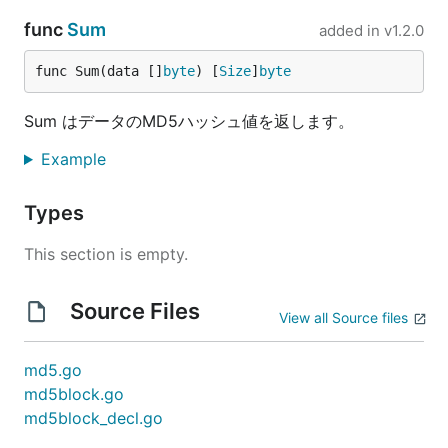
func
Sum
added in
v1.2.0
func Sum(data []
byte
) [
Size
]
byte
Sum はデータのMD5ハッシュ値を返します。
Example
Types
This section is empty.
Source Files
View all Source files
md5.go
md5block.go
md5block_decl.go