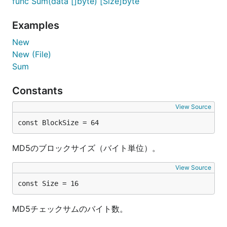
func Sum(data []byte) [Size]byte
Examples
New
New (File)
Sum
Constants
View Source
const BlockSize = 64
MD5のブロックサイズ（バイト単位）。
View Source
const Size = 16
MD5チェックサムのバイト数。