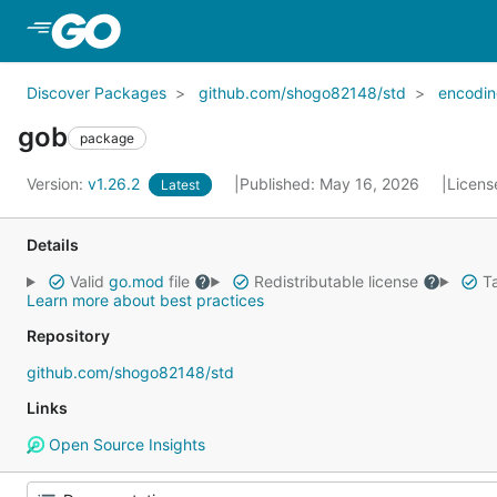
Skip to Main Content
Discover Packages
github.com/shogo82148/std
encodi
gob
package
Version:
v1.26.2
Published: May 16, 2026
Licens
Latest
Details
Valid
go.mod
file
Redistributable license
Ta
Learn more about best practices
Repository
github.com/shogo82148/std
Links
Open Source Insights