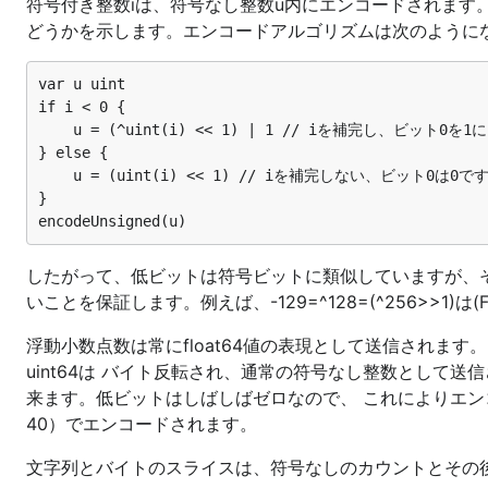
符号付き整数iは、符号なし整数u内にエンコードされます
どうかを示します。エンコードアルゴリズムは次のようにな
var u uint

if i < 0 {

	u = (^uint(i) << 1) | 1 // iを補完し、ビット0を1にします

} else {

	u = (uint(i) << 1) // iを補完しない、ビット0は0です

}

したがって、低ビットは符号ビットに類似していますが、
いことを保証します。例えば、-129=^128=(^256>>1)は
浮動小数点数は常にfloat64値の表現として送信されます
uint64は バイト反転され、通常の符号なし整数として
来ます。低ビットはしばしばゼロなので、 これによりエンコー
40）でエンコードされます。
文字列とバイトのスライスは、符号なしのカウントとその