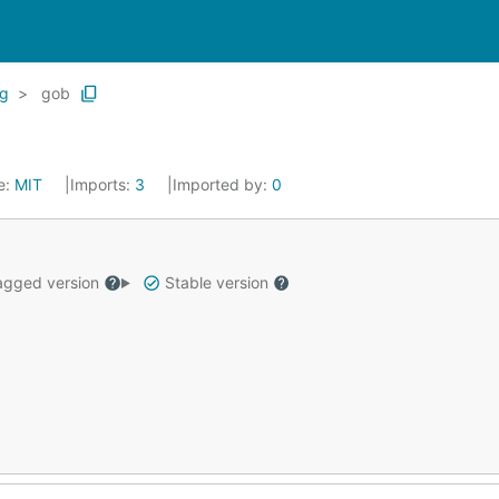
ng
gob
e:
MIT
Imports:
3
Imported by:
0
gged version
Stable version