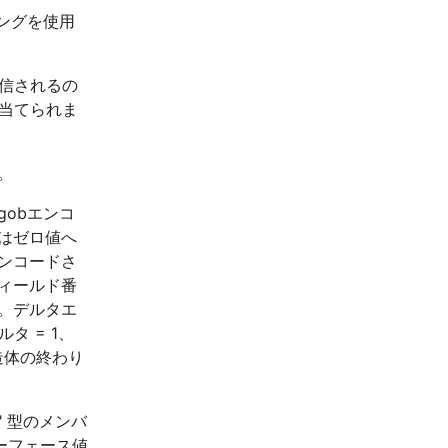
ングを使用
送信されるの
り当てられま
。
obエンコ
はゼロ値へ
ンコードさ
フィールド番
。デルタエ
タ = 1、
造体の終わり
" 型のメンバ
ターフェース値