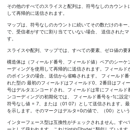
その他のすべてのスライスと配列は、符号なしのカウントに
して再帰的に送信されます。
マップは、符号なしのカウントに続いてその数だけのキー、
で、受信者がすでに割り当てていない場合、 送信されたマ
す。
スライスや配列、マップでは、すべての要素、ゼロ値の要
構造体は（フィールド番号、フィールド値）ペアのシーケン
ーディングを使用して再帰的に送信されます。フィールド
のポインタの場合、送信から省略されます。 フィールド
れた型の 最初のフィールドはフィールド0、2番目はフィ
号はデルタエンコードされ、フィールドは常にフィールド
ンコーディングの初期化では、 フィールド番号を-1に設定
符号なし値 = 7、または（01 07）として送信されま
を示します。そのマークはデルタ=0の値で、（00）とい
インターフェース型は互換性がチェックされません。すべてのイン
ーとして扱われます。これはintや[]byteに類似しています。