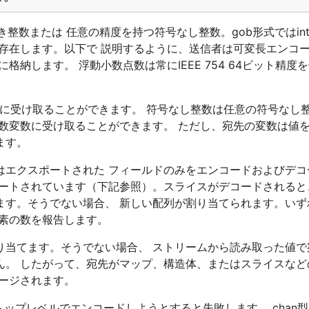
数または 任意の精度を持つ符号なし整数。gob形式ではint8、
存在します。以下で 説明するように、送信者は可変長エンコ
納します。 浮動小数点数は常にIEEE 754 64ビット精度
など）に受け取ることができます。 符号なし整数は任意の符号なし
数変数に受け取ることができます。 ただし、宛先の変数は値
ます。
はエクスポートされた フィールドのみをエンコードおよびデコ
ートされています（下記参照）。スライスがデコードされると
ます。そうでない場合、 新しい配列が割り当てられます。いず
素の数を報告します。
り当てます。そうでない場合、 ストリームから読み取った値で
ん。 したがって、宛先がマップ、構造体、またはスライスなど
ージされます。
ップレベルでエンコードしようとすると失敗します。 chan型ま