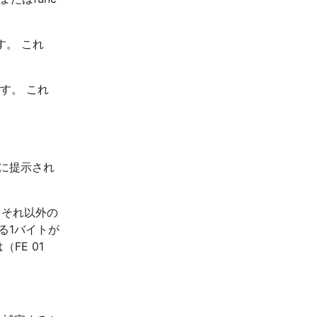
。 これ
す。 これ
に提示され
 それ以外の
る1バイトが
FE 01