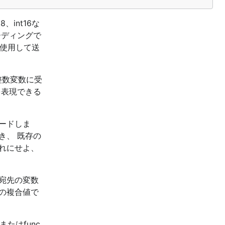
int16な
ーディングで
を使用して送
整数変数に受
を表現できる
ードしま
き、 既存の
れにせよ、
宛先の変数
の複合値で
たはfunc