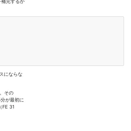
を補完するか
スにならな
す。その
部分が最初に
E 31