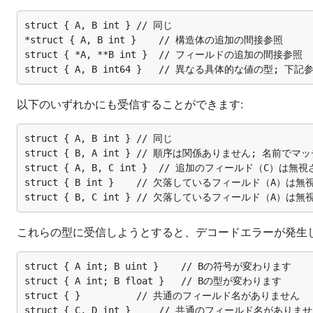
struct { A, B int }	// 同じ

*struct { A, B int }	// 構造体の追加の間接参照

struct { *A, **B int }	// フィールドの追加の間接参照

以下のいずれかにも受信することができます:
struct { A, B int }	// 同じ

struct { B, A int }	// 順序は関係ありません; 名前でマッチングします

struct { A, B, C int }	// 追加のフィールド（C）は無視されます

struct { B int }	// 欠落しているフィールド（A）は無視されます; データは破棄されます

これらの型に受信しようとすると、デコードエラーが発生し
struct { A int; B uint }	// Bの符号が変わります

struct { A int; B float }	// Bの型が変わります

struct { }			// 共通のフィールド名がありません
