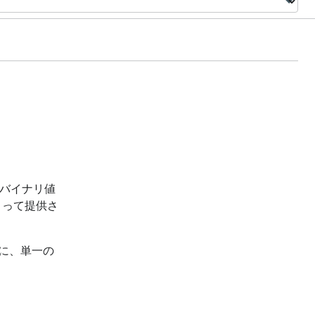
バイナリ値
って提供さ
に、単一の