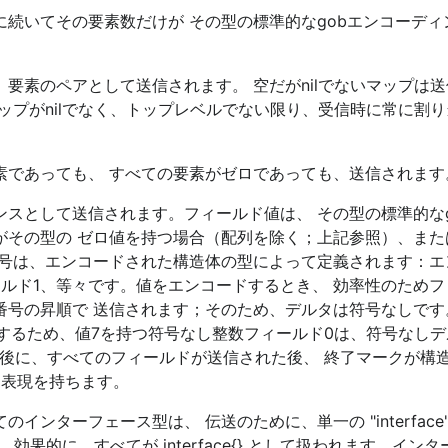
続いてその要素数だけが その型の標準的なgobエンコーディ
要素のペアとして送信されます。 空だがnilでないマップは
ップがnilでなく、トップレベルでない限り、受信時に常に割
素であっても、 すべての要素がゼロであっても、送信されます
スとして送信されます。フィールド値は、 その型の標準的なg
がその型の ゼロ値を持つ場合（配列を除く；上記参照）、また
番号は、エンコードされた構造体の型によって定義されます：エ
ールド1、等々です。値をエンコードするとき、 効率性のため
番号の昇順で 送信されます；そのため、デルタは符号なしです
するため、値7を持つ符号なし整数フィールド0は、符号なしデル
す。最後に、すべてのフィールドが送信された後、 終了マークが構
う表現を持ちます。
ターフェース型は、 伝送のために、単一の "interface
 効果的に、すべてが interface{} として扱われます。イン