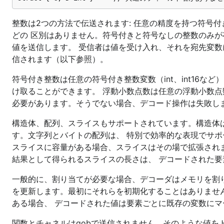
整数は2つの方法で伝送されます: 任意の精度を持つ符号付き整
どの 区別はありません。符号付きと符号なしの整数のみが
値を送信します。 受信者は値を受け入れ、それを宛先変数に格
信されます（以下参照）。
符号付き整数は任意の符号付き整数変数（int、int16
け取ることができます。 浮動小数点数は任意の浮動小数点
必要があります。そうでない場合、デコード操作は失敗し
構造体、配列、スライスもサポートされています。構造体
す。文字列とバイトの配列は、 特別で効率的な表現でサポ
スライスに容量がある場合、スライスはその場で拡張され
結果として得られるスライスの長さは、 デコードされた要
一般的に、割り当てが必要な場合、デコーダはメモリを割
を更新します。最初にそれらを初期化することはありませ
ある場合、 デコードされた値は要素ごとに既存の変数にマ
関数とチャネルはgobで送信されません。そのような値をト