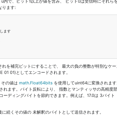
。u内で、ビット1以上が値を含み、 ビット0は受信時にそれら
ります:
それを補完ビットにすることで、 最大の負の整数が特別なケー
(FE 01 01)としてエンコードされます。
。 その値は
math.Float64bits
を使用してuint64に変換されま
送信されます。バイト反転により、 指数とマンティッサの高精度
ディングバイトを節約できます。例えば、17.0は 3バイト（F
後に続くその値の 未解釈のバイトとして送信されます。