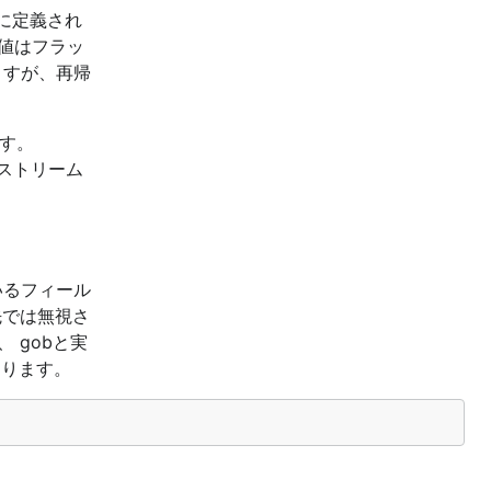
に定義され
値はフラッ
ますが、再帰
す。
ストリーム
いるフィール
先では無視さ
 gobと実
なります。