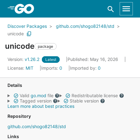
Skip to Main Content
Discover Packages
github.com/shogo82148/std
unicode
unicode
package
Version:
v1.26.2
Published: May 16, 2026
Latest
License:
MIT
Imports:
0
Imported by:
0
Details
Valid
go.mod
file
Redistributable license
Tagged version
Stable version
Learn more about best practices
Repository
github.com/shogo82148/std
Links