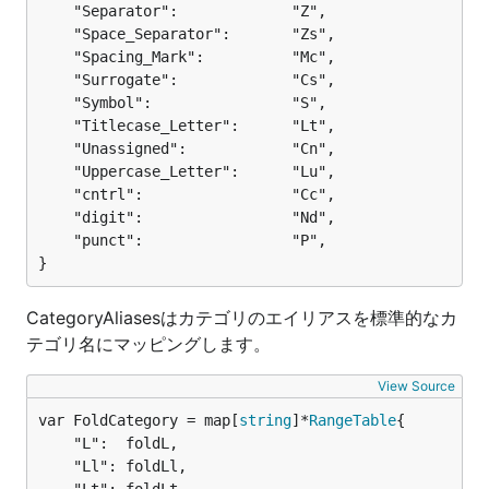
	"Separator":             "Z",

	"Space_Separator":       "Zs",

	"Spacing_Mark":          "Mc",

	"Surrogate":             "Cs",

	"Symbol":                "S",

	"Titlecase_Letter":      "Lt",

	"Unassigned":            "Cn",

	"Uppercase_Letter":      "Lu",

	"cntrl":                 "Cc",

	"digit":                 "Nd",

	"punct":                 "P",

}
CategoryAliasesはカテゴリのエイリアスを標準的なカ
テゴリ名にマッピングします。
View Source
var FoldCategory = map[
string
]*
RangeTable
	"L":  foldL,

	"Ll": foldLl,
