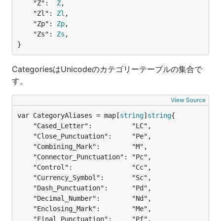
	"Z":  
Z
,

	"Zl": 
Zl
,

	"Zp": 
Zp
,

	"Zs": 
Zs
,

}
CategoriesはUnicodeのカテゴリーテーブルの集合で
す。
View Source
var CategoryAliases = map[
string
]
string
	"Cased_Letter":          "LC",

	"Close_Punctuation":     "Pe",

	"Combining_Mark":        "M",

	"Connector_Punctuation": "Pc",

	"Control":               "Cc",

	"Currency_Symbol":       "Sc",

	"Dash_Punctuation":      "Pd",

	"Decimal_Number":        "Nd",

	"Enclosing_Mark":        "Me",

	"Final_Punctuation":     "Pf",
