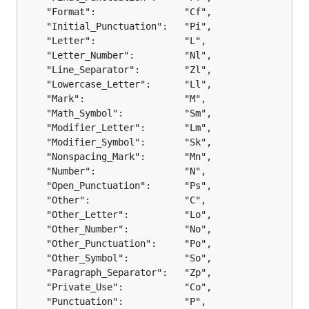
	"Format":                "Cf",

	"Initial_Punctuation":   "Pi",

	"Letter":                "L",

	"Letter_Number":         "Nl",

	"Line_Separator":        "Zl",

	"Lowercase_Letter":      "Ll",

	"Mark":                  "M",

	"Math_Symbol":           "Sm",

	"Modifier_Letter":       "Lm",

	"Modifier_Symbol":       "Sk",

	"Nonspacing_Mark":       "Mn",

	"Number":                "N",

	"Open_Punctuation":      "Ps",

	"Other":                 "C",

	"Other_Letter":          "Lo",

	"Other_Number":          "No",

	"Other_Punctuation":     "Po",

	"Other_Symbol":          "So",

	"Paragraph_Separator":   "Zp",

	"Private_Use":           "Co",

	"Punctuation":           "P",
