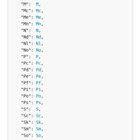
	"M":  
M
,

	"Mc": 
Mc
,

	"Me": 
Me
,

	"Mn": 
Mn
,

	"N":  
N
,

	"Nd": 
Nd
,

	"Nl": 
Nl
,

	"No": 
No
,

	"P":  
P
,

	"Pc": 
Pc
,

	"Pd": 
Pd
,

	"Pe": 
Pe
,

	"Pf": 
Pf
,

	"Pi": 
Pi
,

	"Po": 
Po
,

	"Ps": 
Ps
,

	"S":  
S
,

	"Sc": 
Sc
,

	"Sk": 
Sk
,

	"Sm": 
Sm
,

	"So": 
So
,
