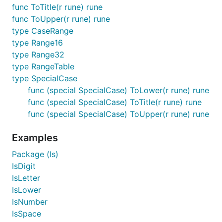
func ToTitle(r rune) rune
func ToUpper(r rune) rune
type CaseRange
type Range16
type Range32
type RangeTable
type SpecialCase
func (special SpecialCase) ToLower(r rune) rune
func (special SpecialCase) ToTitle(r rune) rune
func (special SpecialCase) ToUpper(r rune) rune
Examples
Package (Is)
IsDigit
IsLetter
IsLower
IsNumber
IsSpace