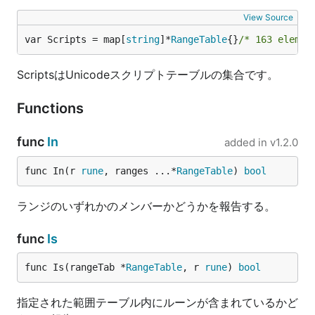
View Source
var Scripts = map[
string
]*
RangeTable
{}
/* 163 elemen
ScriptsはUnicodeスクリプトテーブルの集合です。
Functions
func
In
added in
v1.2.0
func In(r 
rune
, ranges ...*
RangeTable
) 
bool
ランジのいずれかのメンバーかどうかを報告する。
func
Is
func Is(rangeTab *
RangeTable
, r 
rune
) 
bool
指定された範囲テーブル内にルーンが含まれているかど