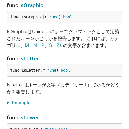
func
IsGraphic
func IsGraphic(r 
rune
) 
bool
IsGraphicはUnicodeによってグラフィックとして定義
されたルーンかどうかを報告します。 これには、カテ
ゴリ
L
、
M
、
N
、
P
、
S
、
Zs
の文字が含まれます。
func
IsLetter
func IsLetter(r 
rune
) 
bool
IsLetterはルーンが文字（カテゴリー
L
）であるかどう
かを報告します。
Example
func
IsLower