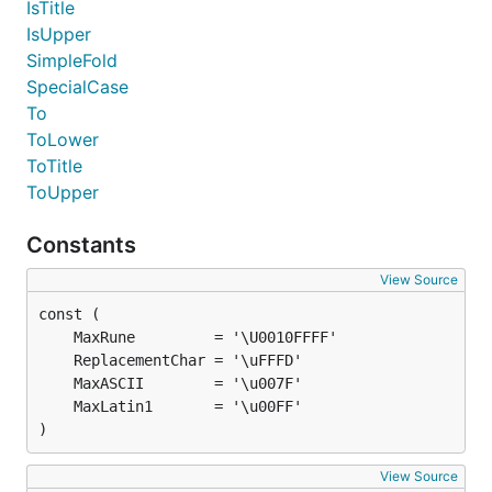
IsTitle
IsUpper
SimpleFold
SpecialCase
To
ToLower
ToTitle
ToUpper
Constants
View Source
)
View Source