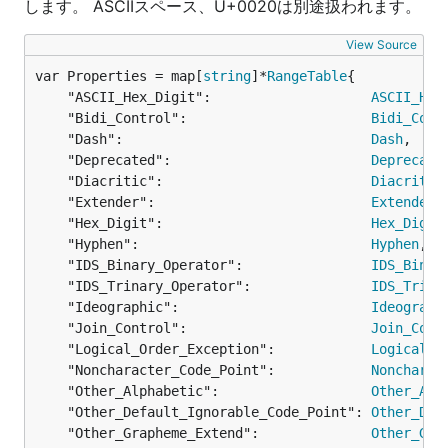
します。 ASCIIスペース、U+0020は別途扱われます。
View Source
var Properties = map[
string
]*
RangeTable
	"ASCII_Hex_Digit":                    
ASCII_Hex
	"Bidi_Control":                       
Bidi_Cont
	"Dash":                               
Dash
,

	"Deprecated":                         
Deprecate
	"Diacritic":                          
Diacritic
,
	"Extender":                           
Extender
,

	"Hex_Digit":                          
Hex_Digit
,
	"Hyphen":                             
Hyphen
,

	"IDS_Binary_Operator":                
IDS_Binar
	"IDS_Trinary_Operator":               
IDS_Trina
	"Ideographic":                        
Ideograph
	"Join_Control":                       
Join_Cont
	"Logical_Order_Exception":            
Logical_O
	"Noncharacter_Code_Point":            
Noncharac
	"Other_Alphabetic":                   
Other_Alp
	"Other_Default_Ignorable_Code_Point": 
Other_Def
	"Other_Grapheme_Extend":              
Other_Gra