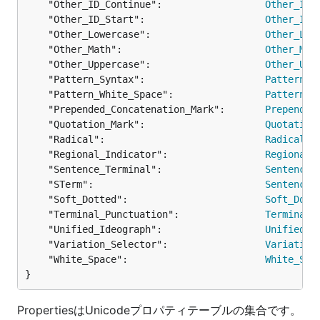
	"Other_ID_Continue":                  
Other_ID_
	"Other_ID_Start":                     
Other_ID_
	"Other_Lowercase":                    
Other_Low
	"Other_Math":                         
Other_Mat
	"Other_Uppercase":                    
Other_Upp
	"Pattern_Syntax":                     
Pattern_S
	"Pattern_White_Space":                
Pattern_W
	"Prepended_Concatenation_Mark":       
Prepended
	"Quotation_Mark":                     
Quotation
	"Radical":                            
Radical
,

	"Regional_Indicator":                 
Regional_
	"Sentence_Terminal":                  
Sentence_
	"STerm":                              
Sentence_
	"Soft_Dotted":                        
Soft_Dott
	"Terminal_Punctuation":               
Terminal_
	"Unified_Ideograph":                  
Unified_I
	"Variation_Selector":                 
Variation
	"White_Space":                        
White_Spa
}
PropertiesはUnicodeプロパティテーブルの集合です。