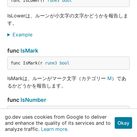
func IsLower(r 
rune
) 
bool
IsLowerは、ルーンが小文字の文字かどうかを報告しま
す。
Example
func
IsMark
func IsMark(r 
rune
) 
bool
IsMarkは、ルーンがマーク文字（カテゴリー
M
）であ
るかどうかを報告します。
func
IsNumber
func IsNumber(r 
rune
) 
bool
go.dev uses cookies from Google to deliver
and enhance the quality of its services and to
Okay
IsNumberはルーンが数字（カテゴリー
N
）であるかど
analyze traffic.
Learn more.
うかを報告します。