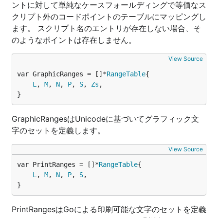
ントに対して単純なケースフォールディングで等価なス
クリプト外のコードポイントのテーブルにマッピングし
ます。 スクリプト名のエントリが存在しない場合、そ
のようなポイントは存在しません。
View Source
var GraphicRanges = []*
RangeTable
L
, 
M
, 
N
, 
P
, 
S
, 
Zs
,

}
GraphicRangesはUnicodeに基づいてグラフィック文
字のセットを定義します。
View Source
var PrintRanges = []*
RangeTable
L
, 
M
, 
N
, 
P
, 
S
,

}
PrintRangesはGoによる印刷可能な文字のセットを定義