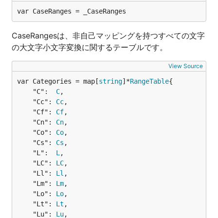
var CaseRanges = _CaseRanges
CaseRangesは、非自己マッピングを持つすべての文字
の大文字小文字変換に関するテーブルです。
View Source
var Categories = map[
string
]*
RangeTable
	"C":  
C
,

	"Cc": 
Cc
,

	"Cf": 
Cf
,

	"Cn": 
Cn
,

	"Co": 
Co
,

	"Cs": 
Cs
,

	"L":  
L
,

	"LC": 
LC
,

	"Ll": 
Ll
,

	"Lm": 
Lm
,

	"Lo": 
Lo
,

	"Lt": 
Lt
,

	"Lu": 
Lu
,
