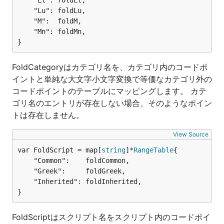
	"Lt": foldLt,

	"Lu": foldLu,

	"M":  foldM,

	"Mn": foldMn,

}
FoldCategoryはカテゴリ名を、カテゴリ内のコードポ
イントと単純な大文字小文字変換で等価なカテゴリ外の
コードポイントのテーブルにマッピングします。 カテ
ゴリ名のエントリが存在しない場合、そのようなポイン
トは存在しません。
View Source
var FoldScript = map[
string
]*
RangeTable
	"Common":    foldCommon,

	"Greek":     foldGreek,

	"Inherited": foldInherited,

}
FoldScriptはスクリプト名をスクリプト内のコードポイ