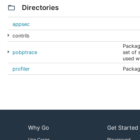
Конфигурация модуля
Directories
Укажите следующие пременные окружения:
appsec
- Адрес Proto B
POBP_AGENT_HOST="proto-backend"
contrib
- Порт Proto Backe
POBP_TRACE_AGENT_PORT="9080"
Package
- Имя сервиса
POBP_SERVICE="my_service_name"
pobptrace
set of 
used wi
profiler
Package
Why Go
Get Started
Use Cases
Playground