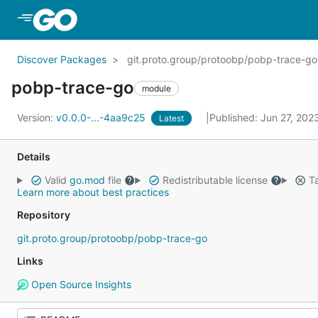
Skip to Main Content
Discover Packages
git.proto.group/protoobp/pobp-trace-go
pobp-trace-go
module
Version:
v0.0.0-...-4aa9c25
Published: Jun 27, 20
Latest
Details
Valid
go.mod
file
Redistributable license
Ta
Learn more about best practices
Repository
git.proto.group/protoobp/pobp-trace-go
Links
Open Source Insights