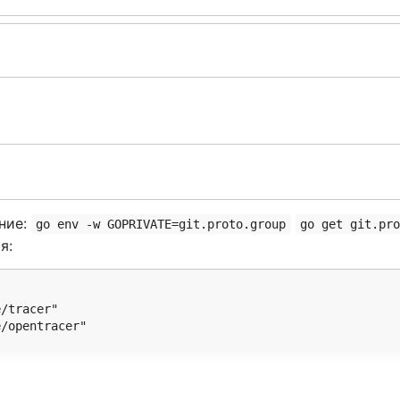
ние:
go env -w GOPRIVATE=git.proto.group
go get git.pr
я:
/tracer"

/opentracer"
