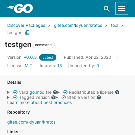
Skip to Main Content
Discover Packages
gitee.com/ldyuan/kratos
tool
testgen
testgen
command
Version:
v0.0.3
Published: Apr 22, 2020
Latest
License:
MIT
Imports:
13
Imported by:
0
Details
Valid
go.mod
file
Redistributable license
Tagged version
Stable version
Learn more about best practices
Repository
gitee.com/ldyuan/kratos
Links