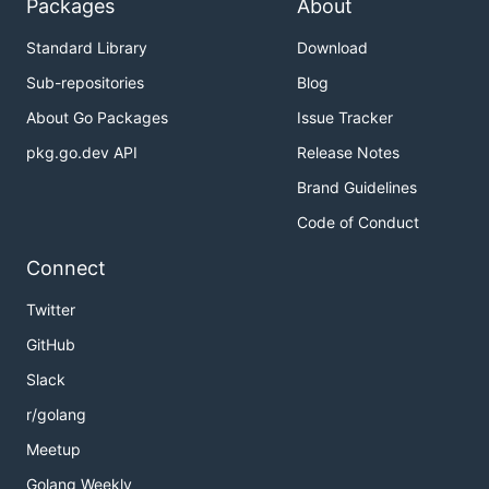
Packages
About
生成Mock代码
Standard Library
Download
Sub-repositories
Blog
About Go Packages
Issue Tracker
生成Monkey代码
pkg.go.dev API
Release Notes
Brand Guidelines
Code of Conduct
Connect
赋诗一首
Twitter
GitHub
莫生气 莫生气

代码辣鸡非我意 

Slack
自己动手分田地

r/golang
Meetup
Golang Weekly