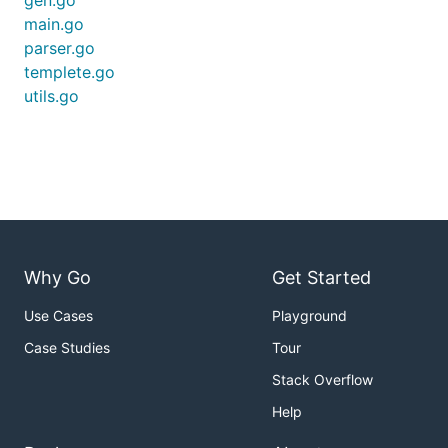
gen.go
main.go
cd github.com/go-kratos/kratos/tool/testgen

go build -o $GOPATH/bin/testgen

parser.go
templete.go
utils.go
运行
生成Dao/Service层单元UT
$GOPATH/bin/testgen YOUR_PROJECT/dao # default mode
$GOPATH/bin/testgen --m test path/to/your/pkg

Why Go
Get Started
Use Cases
Playground
生成接口类型
Case Studies
Tour
Stack Overflow
Help