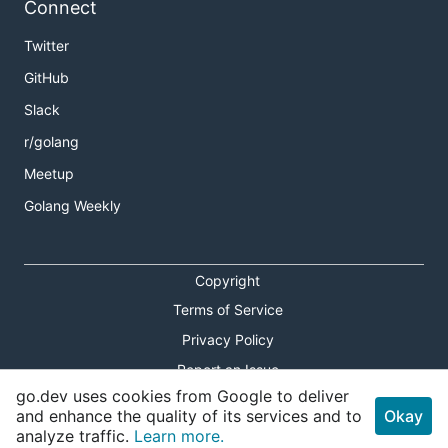
Connect
Twitter
GitHub
Slack
r/golang
Meetup
Golang Weekly
Copyright
Terms of Service
Privacy Policy
Report an Issue
go.dev uses cookies from Google to deliver
Theme Toggle
and enhance the quality of its services and to
Okay
analyze traffic.
Learn more.
Shortcuts Modal