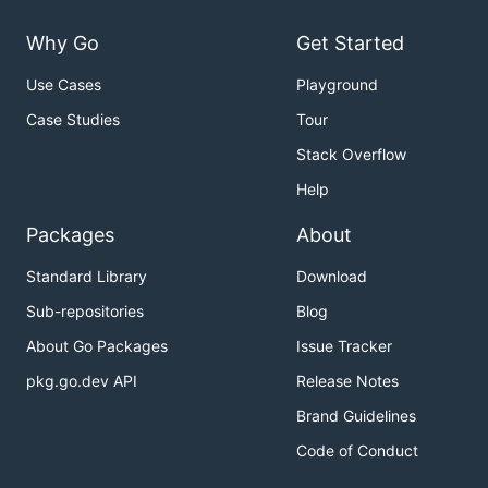
安装教程
Why Go
Get Started
此框架基于beego,以及gomod模式 ,
什么是
gomod?
Use Cases
Playground
git clone
https://gitee.com/phpdi/ant-api.git
Case Studies
Tour
进行项目根目录
Stack Overflow
./devutil-install -n="xxxxxxx" xxxxxxx是的包名称
Help
使用说明
Packages
About
ant-api框架完成了大量自动化工作,用10分钟完成8小时
的工作
Standard Library
Download
Sub-repositories
Blog
参与贡献
About Go Packages
Issue Tracker
Fork 本仓库
pkg.go.dev API
Release Notes
新建 Feat_xxx 分支
Brand Guidelines
提交代码
新建 Pull Request
Code of Conduct