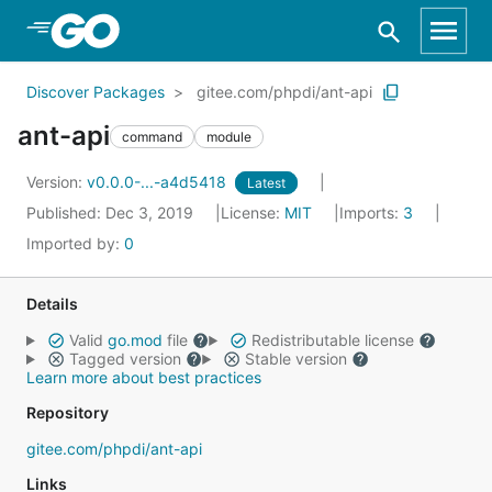
Skip to Main Content
Discover Packages
gitee.com/phpdi/ant-api
ant-api
command
module
Version:
v0.0.0-...-a4d5418
Latest
Published: Dec 3, 2019
License:
MIT
Imports:
3
Imported by:
0
Details
Valid
go.mod
file
Redistributable license
Tagged version
Stable version
Learn more about best practices
Repository
gitee.com/phpdi/ant-api
Links