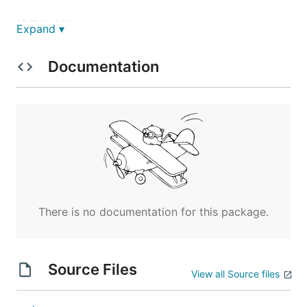
扩展的功能
Expand ▾
1.重写beego 格式校验，支持go tag 自定义函数参数 源
Documentation
码参考 utils/validation.go、utils/validation.go
扩展tag验证函数只需要两步
1.在utils/validfuncs.go中实现验证函数
2.在 utils/validation.go注册你的验证函数即
可
2.jwt登录认证
3.一些小工具
There is no documentation for this package.
切片分页工具
切片多字段排序工具
Source Files
View all Source files
事务工具 支持嵌套事务
4.api自动文档 自动分析代码生成md格式文档