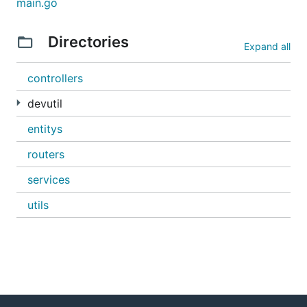
main.go
5.rbac模块
Directories
Expand all
rbac权限代码
自动权限数据生成
controllers
6.控制器单元测试
devutil
开发api,不需要使用postman 进行api调试，极大提高效
entitys
率
routers
单元测试的时候,将conf文件软链接到controllers 和
services
services下,这样goland就可以直接执行测试代码
utils
7.根据数据库表结构生成services和controller的工具
8.总结
当你完成控制器代码的时候,api文档,api权限数据,全都可
以自动生成