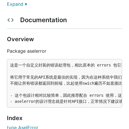
Expand ▾
注意事项
Documentation
由于
设计较为简单，建议与
包结
aselerror
errors
合使用以获取堆栈信息。
主要用于处理异常API接口响应。在正常
aselerror
Overview
情况下，建议避免使用它，因为错误信息应保持简洁
明了。
Package aselerror
安装
这是一个自定义封装的错误处理包，相比原本的 errors 包它有
将它用于常见的API系统是最佳的实现，因为在这种系统中我们有时
不能让所有错误都返回到前端，比起使用swich遍历不如直接比较
- 这个包设计相对比较简单，因此推荐配合 errors 使用，这样
使用
请查看
文件 =>
error_test.go
Index
error_test.go
type AselError