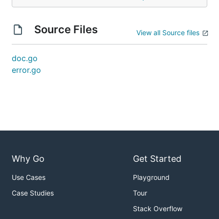
Source Files
View all Source files
doc.go
error.go
Why Go
Get Started
Use Cases
Playground
Case Studies
Tour
Stack Overflow