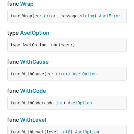
func
Wrap
func Wrap(err 
error
, message 
string
) 
AselError
type
AselOption
type AselOption func(*aerr)
func
WithCause
func WithCause(err 
error
) 
AselOption
func
WithCode
func WithCode(code 
int
) 
AselOption
func
WithLevel
func WithLevel(level 
int8
) 
AselOption