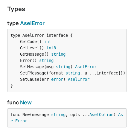
Types
type
AselError
	GetCode() 
int
	GetLevel() 
int8
	GetMessage() 
string
	Error() 
string
	SetMessage(msg 
string
) 
AselError
	SetFMessage(format 
string
, a ...interface{}) 
As
	SetCause(err 
error
) 
AselError
}
func
New
func New(message 
string
, opts ...
AselOption
) 
As
elError