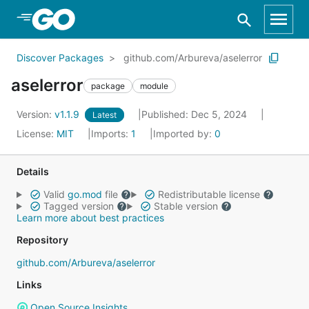
Skip to Main Content
Discover Packages
github.com/Arbureva/aselerror
aselerror
package
module
Version:
v1.1.9
Published: Dec 5, 2024
Latest
License:
MIT
Imports:
1
Imported by:
0
Details
Valid
go.mod
file
Redistributable license
Tagged version
Stable version
Learn more about best practices
Repository
github.com/Arbureva/aselerror
Links
Open Source Insights